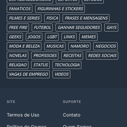
FANATICOS
FIGURINHAS E STICKERS
FILMES E SERIES
FISICA
FRASES E MENSAGENS
FREE FIRE
FUTEBOL
GANHAR SEGUIDORES
GAYS
GEEKS
JOGOS
LGBT
LINKS
MEMES
MODA E BELEZA
MUSICAS
NAMORO
NEGOCIOS
NOVELAS
PROFISSOES
RECEITAS
REDES SOCIAIS
RELIGIAO
STATUS
TECNOLOGIA
VAGAS DE EMPREGO
VIDEOS
SITE
SUPORTE
Termos de Uso
Contato
Política de Grupos
Quem Somos