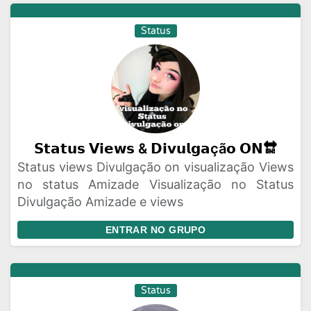
Status
𝗦𝘁𝗮𝘁𝘂𝘀 𝗩𝗶𝗲𝘄𝘀 & 𝗗𝗶𝘃𝘂𝗹𝗴𝗮çã𝗼 𝗢𝗡🔛
Status views Divulgação on visualização Views
no status Amizade Visualização no Status
Divulgação Amizade e views
ENTRAR NO GRUPO
Status