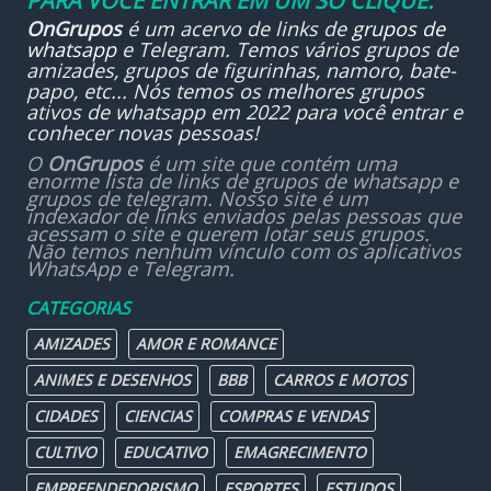
PARA VOCÊ ENTRAR EM UM SÓ CLIQUE.
OnGrupos
é um acervo de links de
grupos de
whatsapp
e Telegram. Temos vários grupos de
amizades, grupos de figurinhas, namoro, bate-
papo, etc... Nós temos os melhores grupos
ativos de whatsapp em 2022 para você entrar e
conhecer novas pessoas!
O
OnGrupos
é um site que contém uma
enorme lista de links de grupos de whatsapp e
grupos de telegram. Nosso site é um
indexador de links enviados pelas pessoas que
acessam o site e querem lotar seus grupos.
Não temos nenhum vínculo com os aplicativos
WhatsApp e Telegram.
CATEGORIAS
AMIZADES
AMOR E ROMANCE
ANIMES E DESENHOS
BBB
CARROS E MOTOS
CIDADES
CIENCIAS
COMPRAS E VENDAS
CULTIVO
EDUCATIVO
EMAGRECIMENTO
EMPREENDEDORISMO
ESPORTES
ESTUDOS