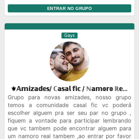
ENTRAR NO GRUPO
Gays
⚜️𝔸𝕞𝕚𝕫𝕒𝕕𝕖𝕤/ ℂ𝕒𝕤𝕒𝕝 𝕗𝕚𝕔 / ℕ𝕒𝕞𝕠𝕣𝕠 ℝ𝕖𝕒𝕝🌈💘
Grupo para novas amizades, nosso grupo
temos a comunidade casal fic vc poderá
escolher alguem pra ser seu par no grupo ,
fiquem a vontade para participar lembrando
que vc tambem pode encontrar alguem para
um namoro real tambem ,ao entrar por favor