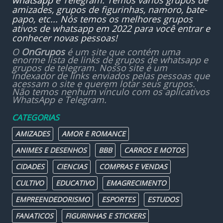
whatsapp
e Telegram. Temos vários grupos de
amizades, grupos de figurinhas, namoro, bate-
papo, etc... Nós temos os melhores grupos
ativos de whatsapp em 2022 para você entrar e
conhecer novas pessoas!
O
OnGrupos
é um site que contém uma
enorme lista de links de grupos de whatsapp e
grupos de telegram. Nosso site é um
indexador de links enviados pelas pessoas que
acessam o site e querem lotar seus grupos.
Não temos nenhum vínculo com os aplicativos
WhatsApp e Telegram.
CATEGORIAS
AMIZADES
AMOR E ROMANCE
ANIMES E DESENHOS
BBB
CARROS E MOTOS
CIDADES
CIENCIAS
COMPRAS E VENDAS
CULTIVO
EDUCATIVO
EMAGRECIMENTO
EMPREENDEDORISMO
ESPORTES
ESTUDOS
FANATICOS
FIGURINHAS E STICKERS