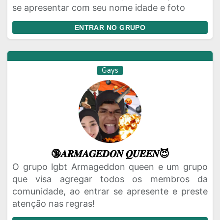
se apresentar com seu nome idade e foto
ENTRAR NO GRUPO
Gays
🔞𝑨𝑹𝑴𝑨𝑮𝑬𝑫𝑶𝑵 𝑸𝑼𝑬𝑬𝑵😈
O grupo lgbt Armageddon queen e um grupo
que visa agregar todos os membros da
comunidade, ao entrar se apresente e preste
atenção nas regras!