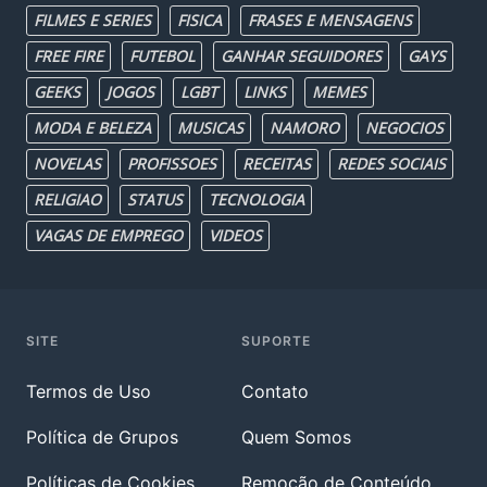
FILMES E SERIES
FISICA
FRASES E MENSAGENS
FREE FIRE
FUTEBOL
GANHAR SEGUIDORES
GAYS
GEEKS
JOGOS
LGBT
LINKS
MEMES
MODA E BELEZA
MUSICAS
NAMORO
NEGOCIOS
NOVELAS
PROFISSOES
RECEITAS
REDES SOCIAIS
RELIGIAO
STATUS
TECNOLOGIA
VAGAS DE EMPREGO
VIDEOS
SITE
SUPORTE
Termos de Uso
Contato
Política de Grupos
Quem Somos
Políticas de Cookies
Remoção de Conteúdo