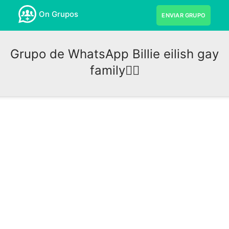
On Grupos
ENVIAR GRUPO
Grupo de WhatsApp Billie eilish gay
family🏳️‍🌈