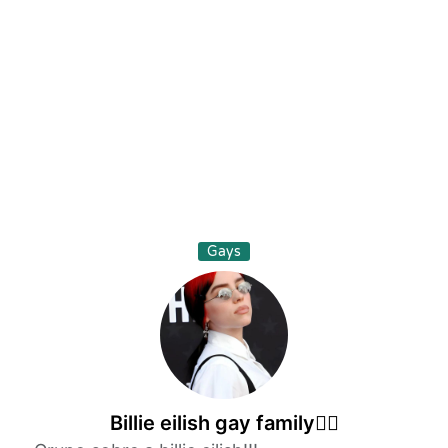
Gays
Billie eilish gay family🏳️‍🌈