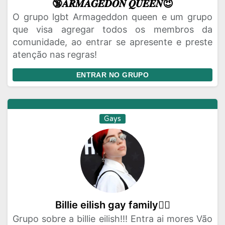
🔞𝑨𝑹𝑴𝑨𝑮𝑬𝑫𝑶𝑵 𝑸𝑼𝑬𝑬𝑵😈
O grupo lgbt Armageddon queen e um grupo
que visa agregar todos os membros da
comunidade, ao entrar se apresente e preste
atenção nas regras!
ENTRAR NO GRUPO
Gays
Billie eilish gay family🏳️‍🌈
Grupo sobre a billie eilish!!! Entra ai mores Vão