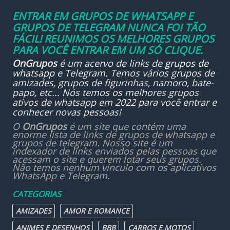
ENTRAR EM GRUPOS DE WHATSAPP E
GRUPOS DE TELEGRAM NUNCA FOI TÃO
FÁCIL! REUNIMOS OS MELHORES GRUPOS
PARA VOCÊ ENTRAR EM UM SÓ CLIQUE.
OnGrupos
é um acervo de links de
grupos de
whatsapp
e Telegram. Temos vários grupos de
amizades, grupos de figurinhas, namoro, bate-
papo, etc... Nós temos os melhores grupos
ativos de whatsapp em 2022 para você entrar e
conhecer novas pessoas!
O
OnGrupos
é um site que contém uma
enorme lista de links de grupos de whatsapp e
grupos de telegram. Nosso site é um
indexador de links enviados pelas pessoas que
acessam o site e querem lotar seus grupos.
Não temos nenhum vínculo com os aplicativos
WhatsApp e Telegram.
CATEGORIAS
AMIZADES
AMOR E ROMANCE
ANIMES E DESENHOS
BBB
CARROS E MOTOS