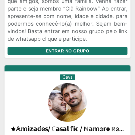
que amigos, somos uma família. Venha fazer
parte e seja membro “Clã Rainbow“ Ao entrar,
apresente-se com nome, idade e cidade, para
podermos conhecê-lo(a) melhor. Sejam bem-
vindos! Basta entrar em nosso grupo pelo link
de whatsapp clique e participe.
ENTRAR NO GRUPO
Gays
⚜️𝔸𝕞𝕚𝕫𝕒𝕕𝕖𝕤/ ℂ𝕒𝕤𝕒𝕝 𝕗𝕚𝕔 / ℕ𝕒𝕞𝕠𝕣𝕠 ℝ𝕖𝕒𝕝🌈💘