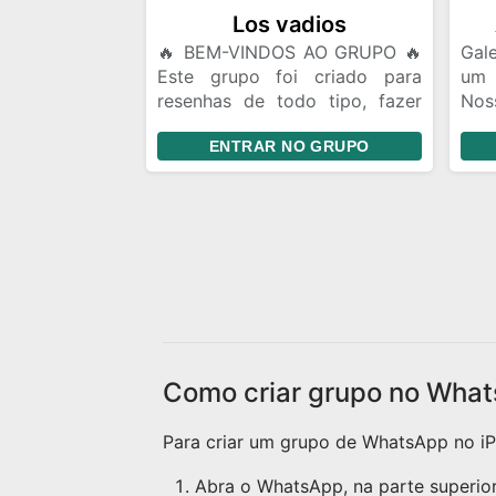
Fler
Los vadios
🔥 BEM-VINDOS AO GRUPO 🔥
Gale
Este grupo foi criado para
um
resenhas de todo tipo, fazer
Nos
amizades, conversar, trocar
da 
ENTRAR NO GRUPO
ideias e se divertir. 📌
lug
Divulgação de Instagram: Você
quem
pode divulgar seu Instagram e
mes
fazer amigos de story. Porém,
gar
evite ficar enviando seu perfil
aco
toda hora. Mande seu @ uma
send
vez e quem tiver interesse
pode seguir. Se alguém te
seguir, o ideal é retribuir o
follow. 🎉 Aproveite a resenha
Como criar grupo no What
e faça novas amizades!
Para criar um grupo de WhatsApp no iPh
Abra o WhatsApp, na parte superior 