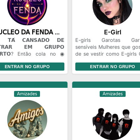
𝖭𝖴𝖢𝖫𝖤𝖮 𝖣𝖠 𝖥𝖤𝖭𝖣𝖠 ◉ 100m
E-Girl
𝗧𝗔́ 𝗖𝗔𝗡𝗦𝗔𝗗𝗢 𝗗𝗘
E-girls Garotas Gar
𝗧𝗥𝗔𝗥 𝗘𝗠 𝗚𝗥𝗨𝗣𝗢
sensíveis Mulheres que go
𝗥𝗧𝗢? Então cola no ◉
de se vestir como E-girls 
𝖫𝖤𝖮 𝖣𝖠 𝖥𝖤𝖭𝖣𝖠. 🫟 𝗔𝗤𝗨𝗜 𝗢
de amizade Brincade
ENTRAR NO GRUPO
ENTRAR NO GRUPO
𝗢 𝗙𝗟𝗨𝗜... 😂 Zoeira pesada
Gincanas Bate Papo Conh
🫣). 🤝 Amizades novas 🤡.
pessoas de todo Bra
Flerte liberado +18. 🎈
Relacionamento Namo
𝗖Ê 𝗣𝗢𝗗𝗘 𝗘𝗡𝗧𝗥𝗔𝗥 𝗦𝗘𝗠
distância
Amizades
Amizades
𝗡𝗛𝗘𝗖𝗘𝗥 𝗡𝗜𝗡𝗚𝗨É𝗠. Todo
do começa assim. Talvez
ê encontre um amigo...
ez um contatinho... Talvez
uém que vire parte da sua
na. 😏🔥 📣 𝗘𝗡𝗧𝗥𝗔... ✔
soal conversa. ✔ Memes. ✔