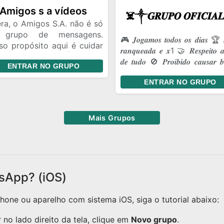
tes.
Amigos s a vídeos
ra, o Amigos S.A. não é só
 grupo de mensagens.
🎮 𝑱𝒐𝒈𝒂𝒎𝒐𝒔 𝒕𝒐𝒅𝒐𝒔 𝒐𝒔 𝒅𝒊𝒂𝒔 🏆 
so propósito aqui é cuidar
𝒓𝒂𝒏𝒒𝒖𝒆𝒂𝒅𝒂 𝒆 𝒙1 🤝 𝑹𝒆𝒔𝒑𝒆𝒊𝒕𝒐 𝒂
nossa amizade. É ter um
𝒅𝒆 𝒕𝒖𝒅𝒐 🚫 𝑷𝒓𝒐𝒊𝒃𝒊𝒅𝒐 𝒄𝒂𝒖𝒔𝒂𝒓 𝒃𝒓
ENTRAR NO GRUPO
ar onde a gente pode ser
💥 𝑩𝒐𝒓𝒂 𝒔𝒖𝒃𝒊𝒓 𝒄𝒂𝒑𝒂!
 a gente é, dar risada das
ENTRAR NO GRUPO
mas coisas de sempre e
antir que, aconteça o que
ntecer, a gente continue
Mais Grupos
o essa turma unida.
sApp? (iOS)
one ou aparelho com sistema iOS, siga o tutorial abaixo:
no lado direito da tela, clique em
Novo grupo
.