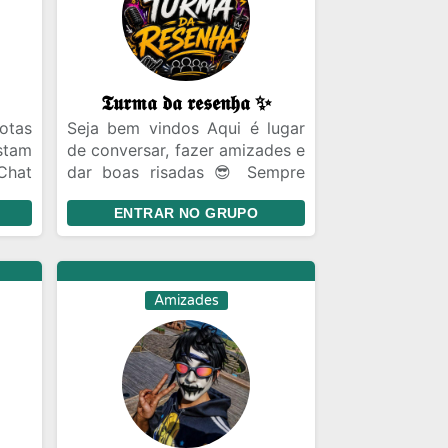
𝕿𝖚𝖗𝖒𝖆 𝖉𝖆 𝖗𝖊𝖘𝖊𝖓𝖍𝖆 ✨
otas
Seja bem vindos Aqui é lugar
stam
de conversar, fazer amizades e
Chat
dar boas risadas 😎 Sempre
iras
com respeito entre todos.
ENTRAR NO GRUPO
ecer
sil
ro a
Amizades