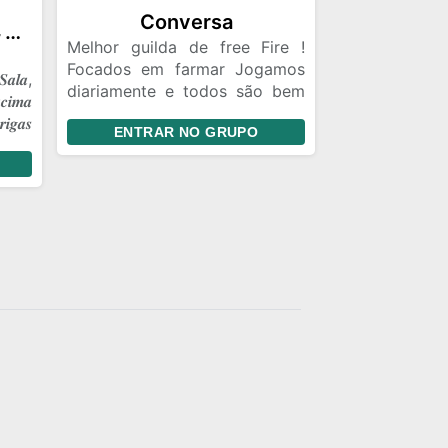
Conversa
☠️༒𝑮𝑹𝑼𝑷𝑶 𝑶𝑭𝑰𝑪𝑰𝑨𝑳 𝑭𝑭༒☠️
Melhor guilda de free Fire !
Focados em farmar Jogamos
𝒂𝒍𝒂,
diariamente e todos são bem
𝒄𝒊𝒎𝒂
vindos Respeitamos o teu
𝒊𝒈𝒂𝒔
ENTRAR NO GRUPO
limite 🔫🥷🏿🐺