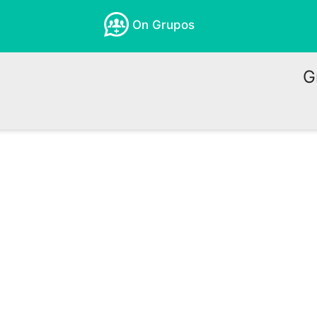
On Grupos
G