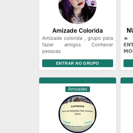
Amizade Colorida
Amizade colorida , grupo para
🔥 
fazer amigos Conhecer
𝗘
pessoas
𝗠
Relacionamento,amizade
𝖭Ú𝖢
ENTRAR NO GRUPO
colorida ou algo mais Chat e
𝗣𝗔
bate papo Gincanas Chamadas
(☠️
de vídeo em grupo Marcar
🔥 
encontros Amizades com
𝗩𝗢
Amizades
Segundas intenções
𝗖𝗢
mun
voc
Talv
alg
roti
Pes