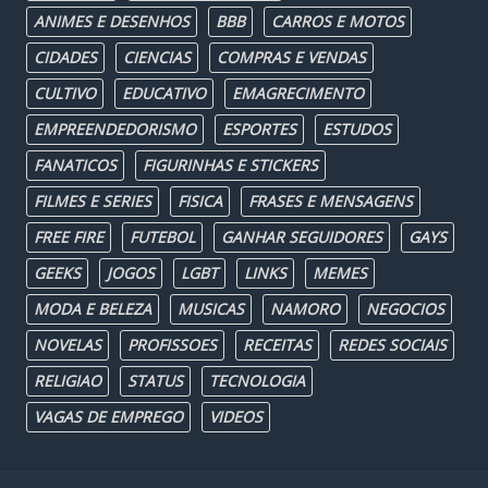
ANIMES E DESENHOS
BBB
CARROS E MOTOS
CIDADES
CIENCIAS
COMPRAS E VENDAS
CULTIVO
EDUCATIVO
EMAGRECIMENTO
EMPREENDEDORISMO
ESPORTES
ESTUDOS
FANATICOS
FIGURINHAS E STICKERS
FILMES E SERIES
FISICA
FRASES E MENSAGENS
FREE FIRE
FUTEBOL
GANHAR SEGUIDORES
GAYS
GEEKS
JOGOS
LGBT
LINKS
MEMES
MODA E BELEZA
MUSICAS
NAMORO
NEGOCIOS
NOVELAS
PROFISSOES
RECEITAS
REDES SOCIAIS
RELIGIAO
STATUS
TECNOLOGIA
VAGAS DE EMPREGO
VIDEOS