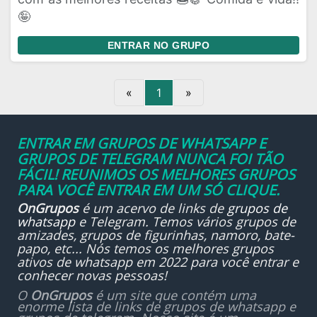
🤪
ENTRAR NO GRUPO
«
1
»
ENTRAR EM GRUPOS DE WHATSAPP E
GRUPOS DE TELEGRAM NUNCA FOI TÃO
FÁCIL! REUNIMOS OS MELHORES GRUPOS
PARA VOCÊ ENTRAR EM UM SÓ CLIQUE.
OnGrupos
é um acervo de links de
grupos de
whatsapp
e Telegram. Temos vários grupos de
amizades, grupos de figurinhas, namoro, bate-
papo, etc... Nós temos os melhores grupos
ativos de whatsapp em 2022 para você entrar e
conhecer novas pessoas!
O
OnGrupos
é um site que contém uma
enorme lista de links de grupos de whatsapp e