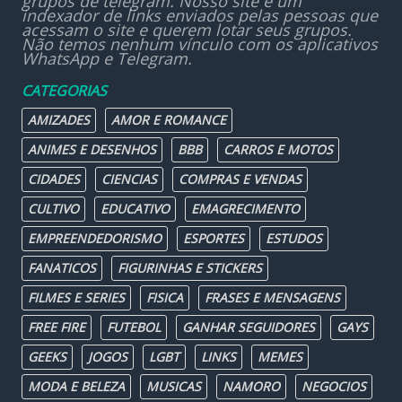
grupos de telegram. Nosso site é um
indexador de links enviados pelas pessoas que
acessam o site e querem lotar seus grupos.
Não temos nenhum vínculo com os aplicativos
WhatsApp e Telegram.
CATEGORIAS
AMIZADES
AMOR E ROMANCE
ANIMES E DESENHOS
BBB
CARROS E MOTOS
CIDADES
CIENCIAS
COMPRAS E VENDAS
CULTIVO
EDUCATIVO
EMAGRECIMENTO
EMPREENDEDORISMO
ESPORTES
ESTUDOS
FANATICOS
FIGURINHAS E STICKERS
FILMES E SERIES
FISICA
FRASES E MENSAGENS
FREE FIRE
FUTEBOL
GANHAR SEGUIDORES
GAYS
GEEKS
JOGOS
LGBT
LINKS
MEMES
MODA E BELEZA
MUSICAS
NAMORO
NEGOCIOS