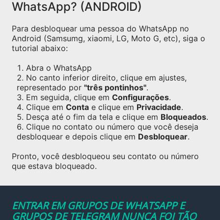
WhatsApp? (ANDROID)
Para desbloquear uma pessoa do WhatsApp no
Android (Samsumg, xiaomi, LG, Moto G, etc), siga o
tutorial abaixo:
Abra o WhatsApp
No canto inferior direito, clique em ajustes,
representado por
"três pontinhos"
.
Em seguida, clique em
Configurações
.
Clique em
Conta
e clique em
Privacidade
.
Desça até o fim da tela e clique em
Bloqueados
.
Clique no contato ou número que você deseja
desbloquear e depois clique em
Desbloquear
.
Pronto, você desbloqueou seu contato ou número
que estava bloqueado.
ENTRAR EM GRUPOS DE WHATSAPP E
GRUPOS DE TELEGRAM NUNCA FOI TÃO