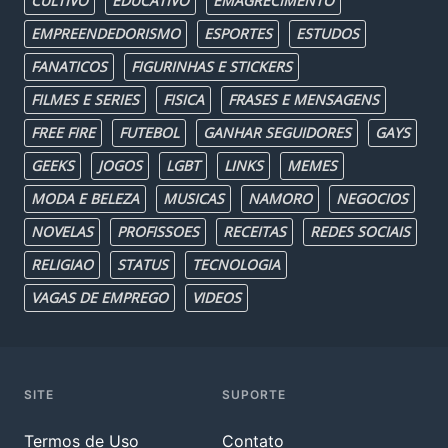
CULTIVO
EDUCATIVO
EMAGRECIMENTO
EMPREENDEDORISMO
ESPORTES
ESTUDOS
FANATICOS
FIGURINHAS E STICKERS
FILMES E SERIES
FISICA
FRASES E MENSAGENS
FREE FIRE
FUTEBOL
GANHAR SEGUIDORES
GAYS
GEEKS
JOGOS
LGBT
LINKS
MEMES
MODA E BELEZA
MUSICAS
NAMORO
NEGOCIOS
NOVELAS
PROFISSOES
RECEITAS
REDES SOCIAIS
RELIGIAO
STATUS
TECNOLOGIA
VAGAS DE EMPREGO
VIDEOS
SITE
SUPORTE
Termos de Uso
Contato