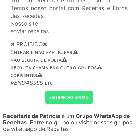
Trocando Receitas e Truques , Todo Dia
Temos nosso portal com Receitas e Fotos
das Receitas
Nosso site
enviar receitas.
❌ PROIBIDO❌
Eɴᴛʀᴀʀ ᴇ ɴᴀᴏ ᴘᴀʀᴛɪᴄɪᴘᴀʀ⚠️
ɴᴀᴏ sᴇɢᴜɪʀ ᴅᴇ ᴠᴏʟᴛᴀ⚠️
ʀᴇᴄʀᴜᴛᴀ ᴄʜᴀᴍᴀ ᴘʀᴀ ᴏᴜᴛʀᴏ ɢʀᴜᴘᴏs⚠️
ᴄᴏʀʀᴇɴᴛᴇs⚠️
𝘝𝘌𝘕𝘋𝘈𝘚𝘚𝘚𝘚 ᴇᴛᴄ
ENTRAR NO GRUPO
Receitaria da Patricia
é um
Grupo WhatsApp de
Receitas
. Entre no grupo ou visite nossos grupos
de whatsapp de Receitas