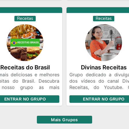
grupo que troca dicas,
e crie momentos inesquecí
eriências e sugestões
na cozinha. Transforme
e alimentação equilibrada,
paixão por culinári
Receitas
Receitas
alidade de vida e
deliciosas experiências
atividade na cozinha. Um
nossos livros de recei
po que se alimenta bem e
Inspire-se, cozinhe com pa
sente bem.🔥 | Garanta seu
e escreva sua própria hist
ook com 168 receitas
gastronômica!✨🧑‍🍳🥘
vilhosas|🔥
Receitas do Brasil
Divinas Receitas
mais deliciosas e melhores
Grupo dedicado a divulg
eitas do Brasil. Descubra
dos vídeos do canal Div
 nosso grupo as mais
Receitas, do Youtube.
ciosas e melhores receitas
postagens diárias, mensa
ENTRAR NO GRUPO
ENTRAR NO GRUPO
Brasil, onde todos os dias
da Divina e envio de eboo
 novidade saborosa espera
receitas e divulgação
 você. Venha fazer parte
demais redes sociais. O c
sa comunidade apaixonada
Divinas Receitas possui 
Mais Grupos
a culinária e compartilhe
de 1,4 mi de inscritos e ma