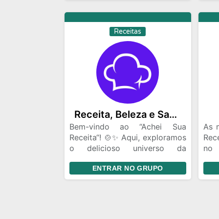
pratos tradicionais até
Um 
criações inovadoras, estamos
exp
sempre prontos para inspirar e
sobr
Receitas
ser inspirados na arte da
qu
culinária. Junte-se a nós para
cri
trocar dicas, truques e, é claro,
gru
muitas fotos apetitosas dos
se 
nossos pratos. Prepare-se para
e-b
uma jornada gastronômica
mara
emocionante!“
Receita, Beleza e Saúde
Bem-vindo ao “Achei Sua
As 
Receita“! 🍲✨ Aqui, exploramos
Rec
o delicioso universo da
no
culinária compartilhando
deli
ENTRAR NO GRUPO
receitas irresistíveis e dicas
do 
gastronômicas. Junte-se a nós
uma
para trocar experiências
por
culinárias, descobrir novos
des
sabores e inspirar-se na arte
pel