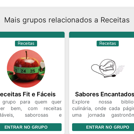
Mais grupos relacionados a Receitas
Receitas
Receitas
eceitas Fit e Fáceis
grupo para quem quer
Explore nossa biblio
er bem, com receitas
culinária, onde cada pági
udáveis, saborosas e
uma jornada gastronôm
ticas, usando ingredientes
Descubra sabores úni
ENTRAR NO GRUPO
ENTRAR NO GRUPO
rais, integrais e funcionais.
segredos de chefs renom