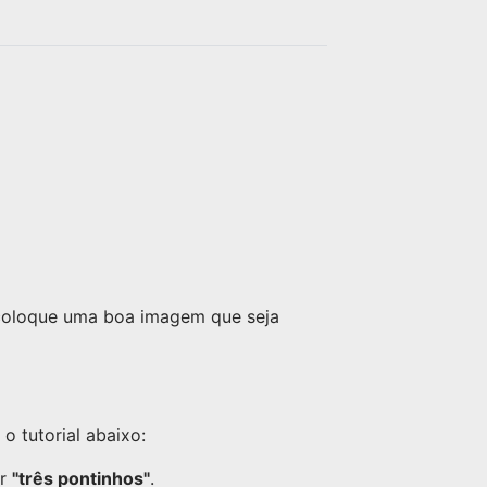
tas
trufas, receitas de brigadeiro,
o as
receitas de palha italiana. mais
planilha de precificação de
vendas.
 coloque uma boa imagem que seja
 tutorial abaixo:
or
"três pontinhos"
.