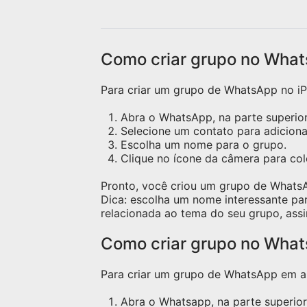
de cozinhar. Vamos
con
transformar cada refeição em
cozi
uma experiência incrível! 📖
👩‍🍳 Participe, compartilhe
Como criar grupo no What
suas receitas favoritas e
vamos criar juntos momentos
Para criar um grupo de WhatsApp no iPh
deliciosos na cozinha. 🥗🍰🍝
Abra o WhatsApp, na parte superior 
Selecione um contato para adicion
Escolha um nome para o grupo.
Clique no ícone da câmera para c
Pronto, você criou um grupo de Whats
Dica: escolha um nome interessante pa
relacionada ao tema do seu grupo, assi
Como criar grupo no Wha
Para criar um grupo de WhatsApp em apa
Abra o Whatsapp, na parte superior 