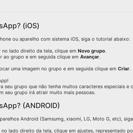
osco seus segredos na
mil vídeos de recei
nha!
culinárias assim com
demais redes sociais.
sApp? (iOS)
one ou aparelho com sistema iOS, siga o tutorial abaixo:
no lado direito da tela, clique em
Novo grupo
.
ar ao grupo e em seguida clique em
Avançar
.
olocar uma imagem no grupo e em seguida clique em
Criar
.
App!
ra seu grupo que não tenha muitos caracteres especiais e
m seu grupo irá atrair muito mais pessoas.
tsApp? (ANDROID)
relhos Android (Samsumg, xiaomi, LG, Moto G, etc), siga o
no lado direito da tela, clique em ajustes, representado p