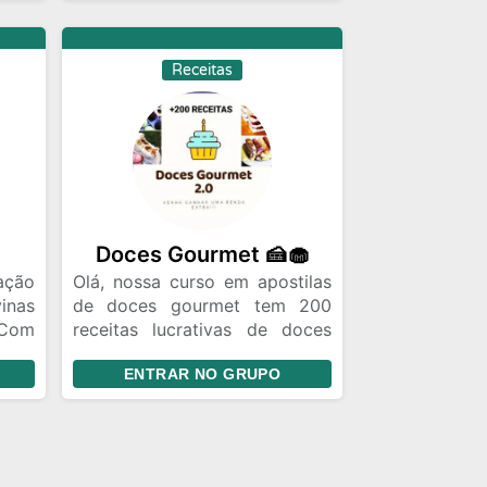
veis
incríveis e compartilhar sua
 sua
paixão pela cozinha, temos o
a em
lugar perfeito para você!
Receitas
 com
Apresentamos o grupo “Sabor
tas.
e Aroma“, onde a magia da
ixão
culinária acontece todos os
ória
dias.
Doces Gourmet 🍰🧁
ação
Olá, nossa curso em apostilas
inas
de doces gourmet tem 200
 Com
receitas lucrativas de doces
gens
gourmet em nossas apostilas
ENTRAR NO GRUPO
k de
tem receitas de bolo de pote
 das
deste a massa até a
anal
montagem, receitas de
mais
geladinhos gourmet, receitas
is de
de bombons e receitas de