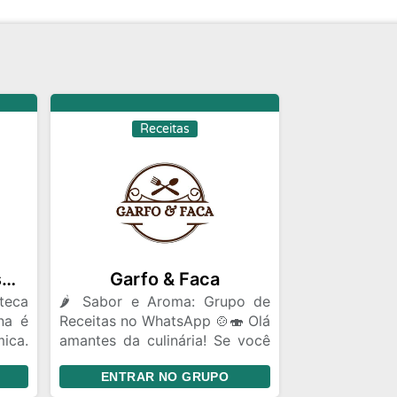
Receitas
Sabores Encantados 👩‍🍳🍳
Garfo & Faca
teca
🌶️ Sabor e Aroma: Grupo de
na é
Receitas no WhatsApp 🍲🍣 Olá
ica.
amantes da culinária! Se você
cos,
é apaixonado por descobrir
ENTRAR NO GRUPO
ados
novos sabores, trocar receitas