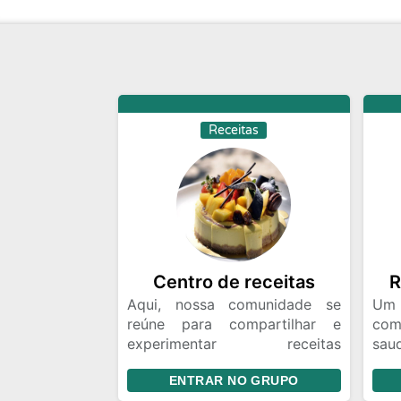
Receitas
Centro de receitas
R
Aqui, nossa comunidade se
Um 
reúne para compartilhar e
com
experimentar receitas
sa
deliciosas e criativas de todos
prá
ENTRAR NO GRUPO
os cantos do mundo. Desde
natu