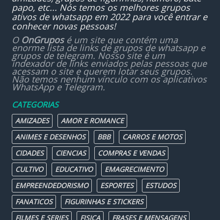
papo, etc... Nós temos os melhores grupos
ativos de whatsapp em 2022 para você entrar e
conhecer novas pessoas!
O
OnGrupos
é um site que contém uma
enorme lista de links de grupos de whatsapp e
grupos de telegram. Nosso site é um
indexador de links enviados pelas pessoas que
acessam o site e querem lotar seus grupos.
Não temos nenhum vínculo com os aplicativos
WhatsApp e Telegram.
CATEGORIAS
AMIZADES
AMOR E ROMANCE
ANIMES E DESENHOS
BBB
CARROS E MOTOS
CIDADES
CIENCIAS
COMPRAS E VENDAS
CULTIVO
EDUCATIVO
EMAGRECIMENTO
EMPREENDEDORISMO
ESPORTES
ESTUDOS
FANATICOS
FIGURINHAS E STICKERS
FILMES E SERIES
FISICA
FRASES E MENSAGENS