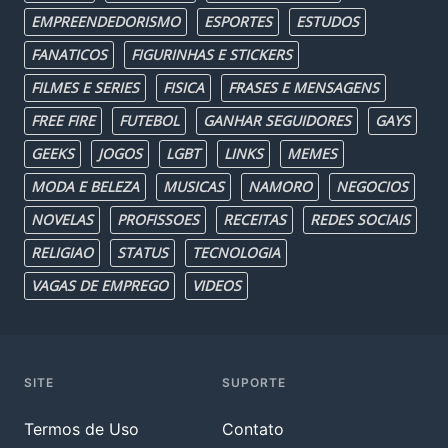
EMPREENDEDORISMO
ESPORTES
ESTUDOS
FANATICOS
FIGURINHAS E STICKERS
FILMES E SERIES
FISICA
FRASES E MENSAGENS
FREE FIRE
FUTEBOL
GANHAR SEGUIDORES
GAYS
GEEKS
JOGOS
LGBT
LINKS
MEMES
MODA E BELEZA
MUSICAS
NAMORO
NEGOCIOS
NOVELAS
PROFISSOES
RECEITAS
REDES SOCIAIS
RELIGIAO
STATUS
TECNOLOGIA
VAGAS DE EMPREGO
VIDEOS
SITE
SUPORTE
Termos de Uso
Contato