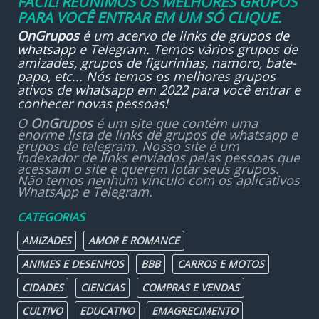
FÁCIL! REUNIMOS OS MELHORES GRUPOS
PARA VOCÊ ENTRAR EM UM SÓ CLIQUE.
OnGrupos
é um acervo de links de
grupos de
whatsapp
e Telegram. Temos vários grupos de
amizades, grupos de figurinhas, namoro, bate-
papo, etc... Nós temos os melhores grupos
ativos de whatsapp em 2022 para você entrar e
conhecer novas pessoas!
O
OnGrupos
é um site que contém uma
enorme lista de links de grupos de whatsapp e
grupos de telegram. Nosso site é um
indexador de links enviados pelas pessoas que
acessam o site e querem lotar seus grupos.
Não temos nenhum vínculo com os aplicativos
WhatsApp e Telegram.
CATEGORIAS
AMIZADES
AMOR E ROMANCE
ANIMES E DESENHOS
BBB
CARROS E MOTOS
CIDADES
CIENCIAS
COMPRAS E VENDAS
CULTIVO
EDUCATIVO
EMAGRECIMENTO