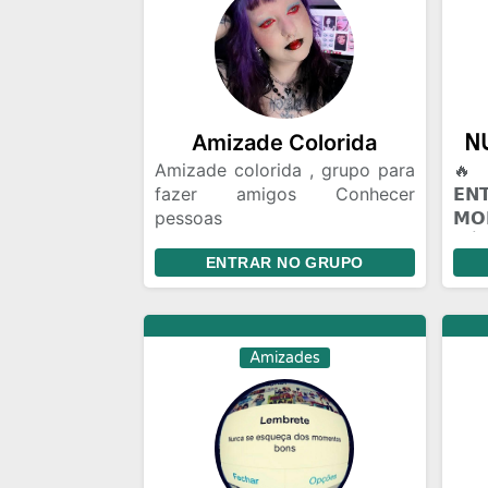
Amizade Colorida
Amizade colorida , grupo para
🔥 
fazer amigos Conhecer
𝗘
pessoas
𝗠
Relacionamento,amizade
𝖭Ú𝖢
ENTRAR NO GRUPO
colorida ou algo mais Chat e
𝗣𝗔
bate papo Gincanas Chamadas
(☠️
de vídeo em grupo Marcar
🔥 
encontros Amizades com
𝗩𝗢
Amizades
Segundas intenções
𝗖𝗢
mun
voc
Talv
alg
roti