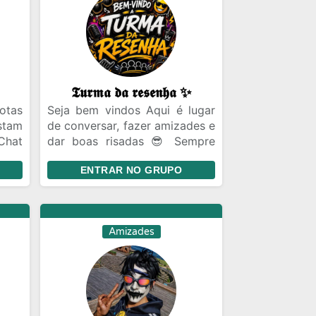
𝕿𝖚𝖗𝖒𝖆 𝖉𝖆 𝖗𝖊𝖘𝖊𝖓𝖍𝖆 ✨
otas
Seja bem vindos Aqui é lugar
stam
de conversar, fazer amizades e
Chat
dar boas risadas 😎 Sempre
iras
com respeito entre todos.
ENTRAR NO GRUPO
ecer
sil
ro a
Amizades