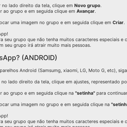
no lado direito da tela, clique em
Novo grupo
.
ar ao grupo e em seguida clique em
Avançar
.
olocar uma imagem no grupo e em seguida clique em
Criar
.
App!
ra seu grupo que não tenha muitos caracteres especiais e
m seu grupo irá atrair muito mais pessoas.
tsApp? (ANDROID)
relhos Android (Samsumg, xiaomi, LG, Moto G, etc), siga o
no lado direito da tela, clique em ajustes, representado p
ar ao grupo e em seguida clique na
"setinha"
para continuar
locar uma imagem no grupo e em seguida clique na
"setinh
App!
ra seu grupo que não tenha muitos caracteres especiais e