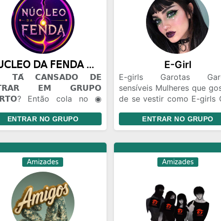
𝖭𝖴𝖢𝖫𝖤𝖮 𝖣𝖠 𝖥𝖤𝖭𝖣𝖠 ◉ 100m
E-Girl
𝗧𝗔́ 𝗖𝗔𝗡𝗦𝗔𝗗𝗢 𝗗𝗘
E-girls Garotas Gar
𝗧𝗥𝗔𝗥 𝗘𝗠 𝗚𝗥𝗨𝗣𝗢
sensíveis Mulheres que go
𝗥𝗧𝗢? Então cola no ◉
de se vestir como E-girls 
𝖫𝖤𝖮 𝖣𝖠 𝖥𝖤𝖭𝖣𝖠. 🫟 𝗔𝗤𝗨𝗜 𝗢
de amizade Brincade
ENTRAR NO GRUPO
ENTRAR NO GRUPO
𝗢 𝗙𝗟𝗨𝗜... 😂 Zoeira pesada
Gincanas Bate Papo Conh
🫣). 🤝 Amizades novas 🤡.
pessoas de todo Bra
Flerte liberado +18. 🎈
Relacionamento Namo
𝗖Ê 𝗣𝗢𝗗𝗘 𝗘𝗡𝗧𝗥𝗔𝗥 𝗦𝗘𝗠
distância
Amizades
Amizades
𝗡𝗛𝗘𝗖𝗘𝗥 𝗡𝗜𝗡𝗚𝗨É𝗠. Todo
do começa assim. Talvez
ê encontre um amigo...
ez um contatinho... Talvez
uém que vire parte da sua
na. 😏🔥 📣 𝗘𝗡𝗧𝗥𝗔... ✔