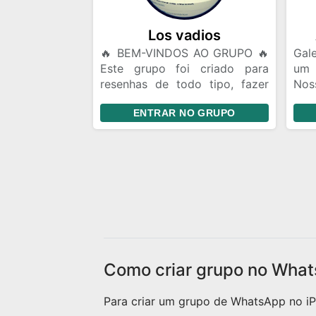
Pes
Fler
Los vadios
🔥 BEM-VINDOS AO GRUPO 🔥
Gale
Este grupo foi criado para
um
resenhas de todo tipo, fazer
Nos
amizades, conversar, trocar
da 
ENTRAR NO GRUPO
ideias e se divertir. 📌
lug
Divulgação de Instagram: Você
quem
pode divulgar seu Instagram e
mes
fazer amigos de story. Porém,
gar
evite ficar enviando seu perfil
aco
toda hora. Mande seu @ uma
send
vez e quem tiver interesse
pode seguir. Se alguém te
seguir, o ideal é retribuir o
follow. 🎉 Aproveite a resenha
Como criar grupo no What
e faça novas amizades!
Para criar um grupo de WhatsApp no iPh