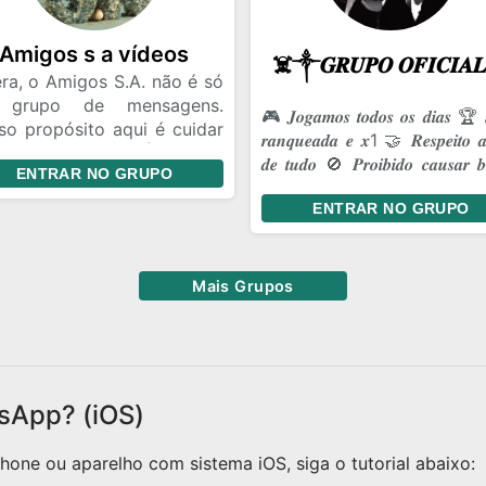
soal conversa. ✔ Memes. ✔
tes.
Amigos s a vídeos
ra, o Amigos S.A. não é só
 grupo de mensagens.
🎮 𝑱𝒐𝒈𝒂𝒎𝒐𝒔 𝒕𝒐𝒅𝒐𝒔 𝒐𝒔 𝒅𝒊𝒂𝒔 🏆 
so propósito aqui é cuidar
𝒓𝒂𝒏𝒒𝒖𝒆𝒂𝒅𝒂 𝒆 𝒙1 🤝 𝑹𝒆𝒔𝒑𝒆𝒊𝒕𝒐 𝒂
nossa amizade. É ter um
𝒅𝒆 𝒕𝒖𝒅𝒐 🚫 𝑷𝒓𝒐𝒊𝒃𝒊𝒅𝒐 𝒄𝒂𝒖𝒔𝒂𝒓 𝒃𝒓
ENTRAR NO GRUPO
ar onde a gente pode ser
💥 𝑩𝒐𝒓𝒂 𝒔𝒖𝒃𝒊𝒓 𝒄𝒂𝒑𝒂!
 a gente é, dar risada das
ENTRAR NO GRUPO
mas coisas de sempre e
antir que, aconteça o que
ntecer, a gente continue
Mais Grupos
o essa turma unida.
sApp? (iOS)
one ou aparelho com sistema iOS, siga o tutorial abaixo: