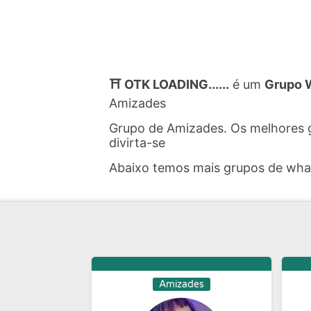
⛩️ OTK LOADING......
é um
Grupo 
Amizades
Grupo de Amizades. Os melhores 
divirta-se
Abaixo temos mais grupos de wh
Amizades