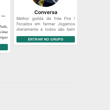
Conversa
☠️༒𝑮𝑹𝑼𝑷𝑶 𝑶𝑭𝑰𝑪𝑰𝑨𝑳 𝑭𝑭༒☠️
Melhor guilda de free Fire !
Focados em farmar Jogamos
𝒂𝒍𝒂,
diariamente e todos são bem
𝒄𝒊𝒎𝒂
vindos Respeitamos o teu
𝒊𝒈𝒂𝒔
ENTRAR NO GRUPO
limite 🔫🥷🏿🐺