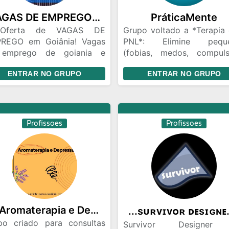
VAGAS DE EMPREGO GOIANIA
PráticaMente
Oferta de VAGAS DE
Grupo voltado a *Terapia
REGO em Goiânia! Vagas
PNL*: Elimine peque
emprego de goiania e
(fobias, medos, compuls
ião, a melhor comunidade
traumas, etc...)🍀 _V
ENTRAR NO GRUPO
ENTRAR NO GRUPO
a divulgação de emprego
postagens de práti
mentais...💭 *Se _preci
conversar*:...😌 _Ganhe
atendimento on line _Grát
_Escreva_ no grupo “*Q
Profissoes
Profissoes
ATENDIMENTO GRÁTI
contatamos no P
agendamos seu atendiment
💐Aromaterapia e Depressão🪻
...sᴜʀ
po criado para consultas
Survivor Designer