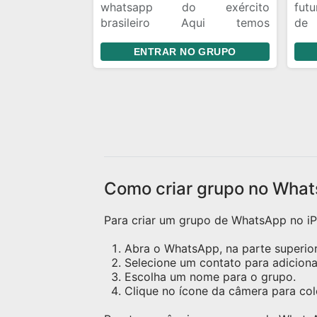
whatsapp do exército
futu
práticas. Networking: Conecte-
brasileiro Aqui temos
de 
se com outros profissionais da
informações, e bizu de
ca
área e expanda sua rede de
ENTRAR NO GRUPO
alistamento é de curso dentro
emo
contatos. Como participar:
do exército brasileiro.
Clique no link para entrar no
grupo:
https://chat.whatsapp.com/LvlZd3HWi
Apresente-se e comece a
interagir! Não perca essa
oportunidade de crescer
profissionalmente e dominar o
inglês na sua área de atuação.
Como criar grupo no What
Esperamos por você!
#TecnologiaDaInformação
Para criar um grupo de WhatsApp no iPh
#InglêsParaTI #Networking
Abra o WhatsApp, na parte superior 
Selecione um contato para adicion
Escolha um nome para o grupo.
Clique no ícone da câmera para c