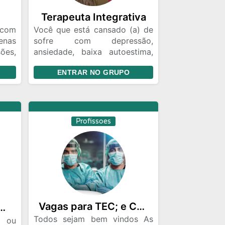
Terapeuta Integrativa
 com
Você que está cansado (a) de
nas
sofre com depressão,
ões,
ansiedade, baixa autoestima,
eja_
não dá certo em
ENTRAR NO GRUPO
cas
relacionamento nenhum, sente
sar_
muitas dores no corpo, você
_ um
que deseja fazer TERAPIA. Um
is_.
técnica com resultados logo
UERO
nas primeiras sessões, então
Profissoes
S*“
não percam tempo e garanta
V e
logo a sua vaga
o.
Vagas para TEC; e CUIDADOR
ᴠɪᴠᴏʀ ᴅᴇsɪɢɴᴇʀ...
Todos sejam bem vindos As
 ou