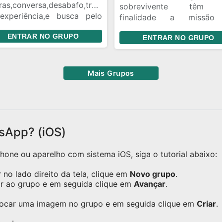
ras,conversa,desabafo,troca
sobrevivente têm 
experiência,e busca pelo
finalidade a missão
minho do equilíbrio
expandir os conhecimento
ENTRAR NO GRUPO
cional
ENTRAR NO GRUPO
Designer Gráfico na inter
correta!
rfAkLpWpYDvqJ
Mais Grupos
sApp? (iOS)
one ou aparelho com sistema iOS, siga o tutorial abaixo:
no lado direito da tela, clique em
Novo grupo
.
ar ao grupo e em seguida clique em
Avançar
.
olocar uma imagem no grupo e em seguida clique em
Criar
.