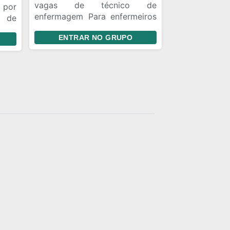
vagas de técnico de
por
enfermagem Para enfermeiros
 de
(as) Auxiliar de enfermagem
s do
ENTRAR NO GRUPO
Cuidadores de idosos
ação
Parteiras Todos que fazem
parte da função da saúde