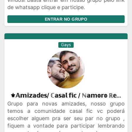
de whatsapp clique e participe.
ENTRAR NO GRUPO
Gays
⚜️𝔸𝕞𝕚𝕫𝕒𝕕𝕖𝕤/ ℂ𝕒𝕤𝕒𝕝 𝕗𝕚𝕔 / ℕ𝕒𝕞𝕠𝕣𝕠 ℝ𝕖𝕒𝕝🌈💘
Grupo para novas amizades, nosso grupo
temos a comunidade casal fic vc poderá
escolher alguem pra ser seu par no grupo ,
fiquem a vontade para participar lembrando