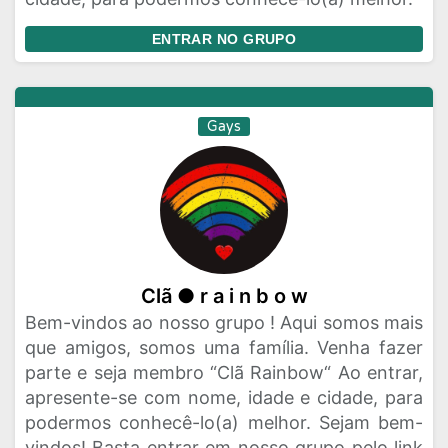
ENTRAR NO GRUPO
Gays
Clã ● r a i n b o w
Bem-vindos ao nosso grupo ! Aqui somos mais
que amigos, somos uma família. Venha fazer
parte e seja membro “Clã Rainbow“ Ao entrar,
apresente-se com nome, idade e cidade, para
podermos conhecê-lo(a) melhor. Sejam bem-
vindos! Basta entrar em nosso grupo pelo link