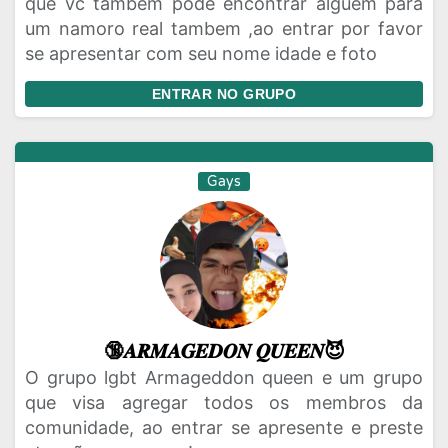
que vc tambem pode encontrar alguem para
um namoro real tambem ,ao entrar por favor
se apresentar com seu nome idade e foto
ENTRAR NO GRUPO
Gays
🔞𝑨𝑹𝑴𝑨𝑮𝑬𝑫𝑶𝑵 𝑸𝑼𝑬𝑬𝑵😈
O grupo lgbt Armageddon queen e um grupo
que visa agregar todos os membros da
comunidade, ao entrar se apresente e preste