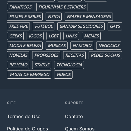
FANATICOS
FIGURINHAS E STICKERS
FILMES E SERIES
FISICA
FRASES E MENSAGENS
FREE FIRE
FUTEBOL
GANHAR SEGUIDORES
GAYS
GEEKS
JOGOS
LGBT
LINKS
MEMES
MODA E BELEZA
MUSICAS
NAMORO
NEGOCIOS
NOVELAS
PROFISSOES
RECEITAS
REDES SOCIAIS
RELIGIAO
STATUS
TECNOLOGIA
VAGAS DE EMPREGO
VIDEOS
SITE
SUPORTE
Termos de Uso
Contato
Política de Grupos
Quem Somos