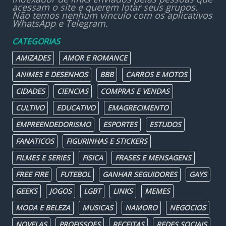
acessam o site e querem lotar seus grupos.
Não temos nenhum vínculo com os aplicativos
WhatsApp e Telegram.
CATEGORIAS
AMIZADES
AMOR E ROMANCE
ANIMES E DESENHOS
BBB
CARROS E MOTOS
CIDADES
CIENCIAS
COMPRAS E VENDAS
CULTIVO
EDUCATIVO
EMAGRECIMENTO
EMPREENDEDORISMO
ESPORTES
ESTUDOS
FANATICOS
FIGURINHAS E STICKERS
FILMES E SERIES
FISICA
FRASES E MENSAGENS
FREE FIRE
FUTEBOL
GANHAR SEGUIDORES
GAYS
GEEKS
JOGOS
LGBT
LINKS
MEMES
MODA E BELEZA
MUSICAS
NAMORO
NEGOCIOS
NOVELAS
PROFISSOES
RECEITAS
REDES SOCIAIS