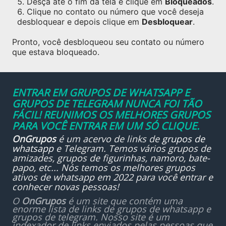
Desça até o fim da tela e clique em
Bloqueados
.
Clique no contato ou número que você deseja
desbloquear e depois clique em
Desbloquear
.
Pronto, você desbloqueou seu contato ou número
que estava bloqueado.
ENTRAR EM GRUPOS DE WHATSAPP E
GRUPOS DE TELEGRAM NUNCA FOI TÃO
FÁCIL! REUNIMOS OS MELHORES GRUPOS
PARA VOCÊ ENTRAR EM UM SÓ CLIQUE.
OnGrupos
é um acervo de links de
grupos de
whatsapp
e Telegram. Temos vários grupos de
amizades, grupos de figurinhas, namoro, bate-
papo, etc... Nós temos os melhores grupos
ativos de whatsapp em 2022 para você entrar e
conhecer novas pessoas!
O
OnGrupos
é um site que contém uma
enorme lista de links de grupos de whatsapp e
grupos de telegram. Nosso site é um
indexador de links enviados pelas pessoas que