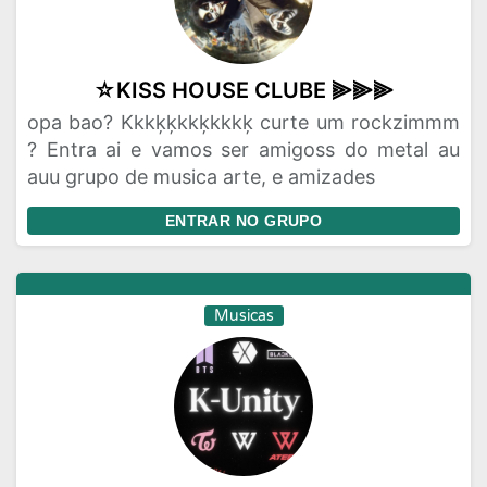
☆KISS HOUSE CLUBE ⫸⫸⫸
opa bao? Kkkķķkkķkkkķ curte um rockzimmm
? Entra ai e vamos ser amigoss do metal au
auu grupo de musica arte, e amizades
ENTRAR NO GRUPO
Musicas