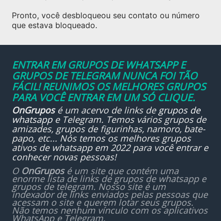
Pronto, você desbloqueou seu contato ou número
que estava bloqueado.
ENTRAR EM GRUPOS DE WHATSAPP E
GRUPOS DE TELEGRAM NUNCA FOI TÃO
FÁCIL! REUNIMOS OS MELHORES GRUPOS
PARA VOCÊ ENTRAR EM UM SÓ CLIQUE.
OnGrupos
é um acervo de links de
grupos de
whatsapp
e Telegram. Temos vários grupos de
amizades, grupos de figurinhas, namoro, bate-
papo, etc... Nós temos os melhores grupos
ativos de whatsapp em 2022 para você entrar e
conhecer novas pessoas!
O
OnGrupos
é um site que contém uma
enorme lista de links de grupos de whatsapp e
grupos de telegram. Nosso site é um
indexador de links enviados pelas pessoas que
acessam o site e querem lotar seus grupos.
Não temos nenhum vínculo com os aplicativos
WhatsApp e Telegram.