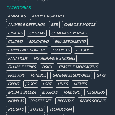
CATEGORIAS
AMIZADES
AMOR E ROMANCE
ANIMES E DESENHOS
BBB
CARROS E MOTOS
CIDADES
CIENCIAS
COMPRAS E VENDAS
CULTIVO
EDUCATIVO
EMAGRECIMENTO
EMPREENDEDORISMO
ESPORTES
ESTUDOS
FANATICOS
FIGURINHAS E STICKERS
FILMES E SERIES
FISICA
FRASES E MENSAGENS
FREE FIRE
FUTEBOL
GANHAR SEGUIDORES
GAYS
GEEKS
JOGOS
LGBT
LINKS
MEMES
MODA E BELEZA
MUSICAS
NAMORO
NEGOCIOS
NOVELAS
PROFISSOES
RECEITAS
REDES SOCIAIS
RELIGIAO
STATUS
TECNOLOGIA