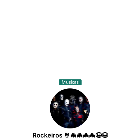
Musicas
Rockeiros 🤘🦇🦇🦇🦇😆😆