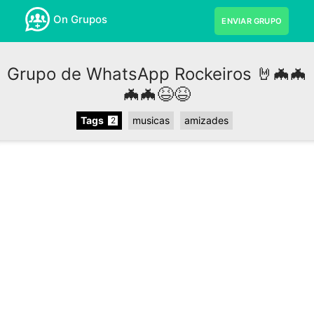
On Grupos
ENVIAR GRUPO
Grupo de WhatsApp Rockeiros 🤘🦇🦇
🦇🦇😆😆
Tags
musicas
amizades
2