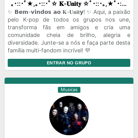
｡･::･ﾟ★,｡･::･ﾟ☆ 𝐊-𝐔𝐧𝐢𝐭𝐲 ☆ﾟ･::･｡,★ﾟ･::･｡
✨ 𝗕𝗲𝗺-𝘃𝗶𝗻𝗱𝗼𝘀 𝗮𝗼 𝐊-𝐔𝐧𝐢𝐭𝘆! ✨ Aqui, a paixão
pelo K-pop de todos os grupos nos une,
transforma fãs em amigos e cria uma
comunidade cheia de brilho, alegria e
diversidade. Junte-se a nós e faça parte desta
família multi-fandom incrível! 💜
ENTRAR NO GRUPO
Musicas