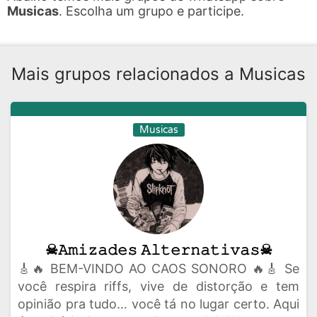
Musicas
. Escolha um grupo e participe.
Mais grupos relacionados a Musicas
Musicas
☠︎𝙰𝚖𝚒𝚣𝚊𝚍𝚎𝚜 𝙰𝚕𝚝𝚎𝚛𝚗𝚊𝚝𝚒𝚟𝚊𝚜☠︎
🎸🔥 BEM-VINDO AO CAOS SONORO 🔥🎸 Se
você respira riffs, vive de distorção e tem
opinião pra tudo… você tá no lugar certo. Aqui