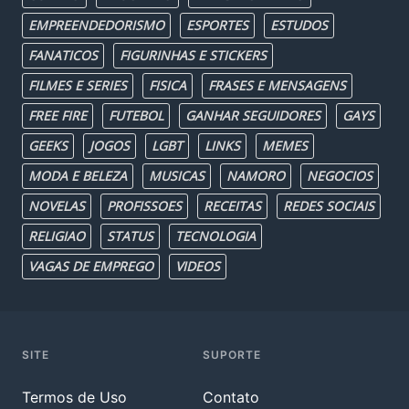
EMPREENDEDORISMO
ESPORTES
ESTUDOS
FANATICOS
FIGURINHAS E STICKERS
FILMES E SERIES
FISICA
FRASES E MENSAGENS
FREE FIRE
FUTEBOL
GANHAR SEGUIDORES
GAYS
GEEKS
JOGOS
LGBT
LINKS
MEMES
MODA E BELEZA
MUSICAS
NAMORO
NEGOCIOS
NOVELAS
PROFISSOES
RECEITAS
REDES SOCIAIS
RELIGIAO
STATUS
TECNOLOGIA
VAGAS DE EMPREGO
VIDEOS
SITE
SUPORTE
Termos de Uso
Contato