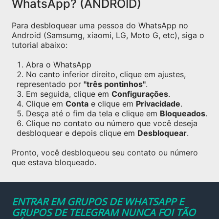
WhatsApp? (ANDROID)
Para desbloquear uma pessoa do WhatsApp no
Android (Samsumg, xiaomi, LG, Moto G, etc), siga o
tutorial abaixo:
Abra o WhatsApp
No canto inferior direito, clique em ajustes,
representado por
"três pontinhos"
.
Em seguida, clique em
Configurações
.
Clique em
Conta
e clique em
Privacidade
.
Desça até o fim da tela e clique em
Bloqueados
.
Clique no contato ou número que você deseja
desbloquear e depois clique em
Desbloquear
.
Pronto, você desbloqueou seu contato ou número
que estava bloqueado.
ENTRAR EM GRUPOS DE WHATSAPP E
GRUPOS DE TELEGRAM NUNCA FOI TÃO