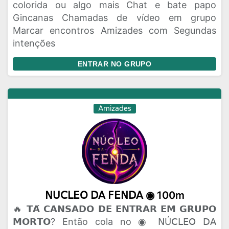
colorida ou algo mais Chat e bate papo
Gincanas Chamadas de vídeo em grupo
Marcar encontros Amizades com Segundas
intenções
ENTRAR NO GRUPO
Amizades
𝖭𝖴𝖢𝖫𝖤𝖮 𝖣𝖠 𝖥𝖤𝖭𝖣𝖠 ◉ 100m
🔥 𝗧𝗔́ 𝗖𝗔𝗡𝗦𝗔𝗗𝗢 𝗗𝗘 𝗘𝗡𝗧𝗥𝗔𝗥 𝗘𝗠 𝗚𝗥𝗨𝗣𝗢
𝗠𝗢𝗥𝗧𝗢? Então cola no ◉ 𝖭Ú𝖢𝖫𝖤𝖮 𝖣𝖠