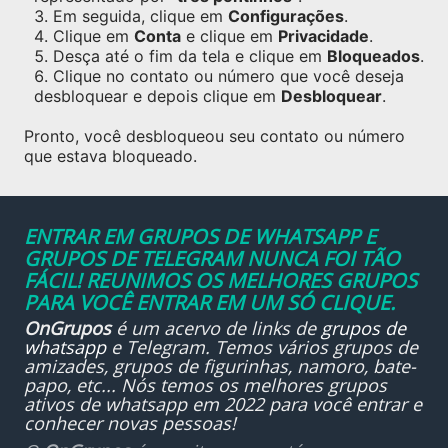
Em seguida, clique em
Configurações
.
Clique em
Conta
e clique em
Privacidade
.
Desça até o fim da tela e clique em
Bloqueados
.
Clique no contato ou número que você deseja
desbloquear e depois clique em
Desbloquear
.
Pronto, você desbloqueou seu contato ou número
que estava bloqueado.
ENTRAR EM GRUPOS DE WHATSAPP E
GRUPOS DE TELEGRAM NUNCA FOI TÃO
FÁCIL! REUNIMOS OS MELHORES GRUPOS
PARA VOCÊ ENTRAR EM UM SÓ CLIQUE.
OnGrupos
é um acervo de links de
grupos de
whatsapp
e Telegram. Temos vários grupos de
amizades, grupos de figurinhas, namoro, bate-
papo, etc... Nós temos os melhores grupos
ativos de whatsapp em 2022 para você entrar e
conhecer novas pessoas!