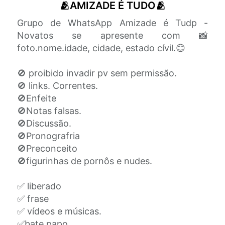
🫂AMIZADE É TUDO🫂
Grupo de WhatsApp Amizade é Tudp -
Novatos se apresente com 📸
foto.nome.idade, cidade, estado cívil.😊
🚫 proibido invadir pv sem permissão.
🚫 links. Correntes.
🚫Enfeite
🚫Notas falsas.
🚫Discussão.
🚫Pronografria
🚫Preconceito
🚫figurinhas de pornôs e nudes.
✅ liberado
✅ frase
✅ vídeos e músicas.
✅bate papo