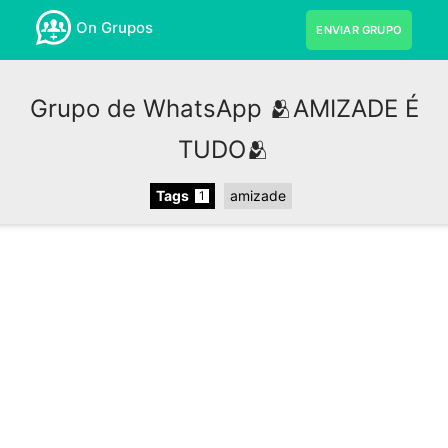
On Grupos
ENVIAR GRUPO
Grupo de WhatsApp 🫂AMIZADE É
TUDO🫂
Tags
amizade
1