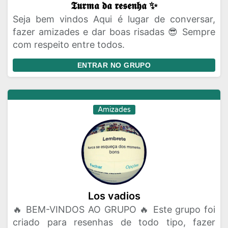
𝕿𝖚𝖗𝖒𝖆 𝖉𝖆 𝖗𝖊𝖘𝖊𝖓𝖍𝖆 ✨
Seja bem vindos Aqui é lugar de conversar,
fazer amizades e dar boas risadas 😎 Sempre
com respeito entre todos.
ENTRAR NO GRUPO
Amizades
Los vadios
🔥 BEM-VINDOS AO GRUPO 🔥 Este grupo foi
criado para resenhas de todo tipo, fazer