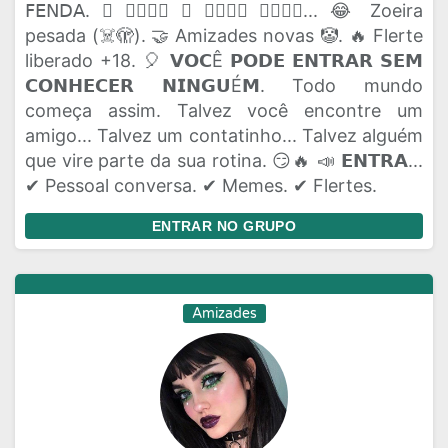
𝖥𝖤𝖭𝖣𝖠. 🫟 𝗔𝗤𝗨𝗜 𝗢 𝗣𝗔𝗣𝗢 𝗙𝗟𝗨𝗜... 😂 Zoeira
pesada (☠️🫣). 🤝 Amizades novas 🤡. 🔥 Flerte
liberado +18. 🎈 𝗩𝗢𝗖Ê 𝗣𝗢𝗗𝗘 𝗘𝗡𝗧𝗥𝗔𝗥 𝗦𝗘𝗠
𝗖𝗢𝗡𝗛𝗘𝗖𝗘𝗥 𝗡𝗜𝗡𝗚𝗨É𝗠. Todo mundo
começa assim. Talvez você encontre um
amigo... Talvez um contatinho... Talvez alguém
que vire parte da sua rotina. 😏🔥 📣 𝗘𝗡𝗧𝗥𝗔...
✔ Pessoal conversa. ✔ Memes. ✔ Flertes.
ENTRAR NO GRUPO
Amizades