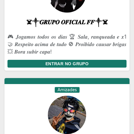
☠️༒𝑮𝑹𝑼𝑷𝑶 𝑶𝑭𝑰𝑪𝑰𝑨𝑳 𝑭𝑭༒☠️
🎮 𝑱𝒐𝒈𝒂𝒎𝒐𝒔 𝒕𝒐𝒅𝒐𝒔 𝒐𝒔 𝒅𝒊𝒂𝒔 🏆 𝑺𝒂𝒍𝒂, 𝒓𝒂𝒏𝒒𝒖𝒆𝒂𝒅𝒂 𝒆 𝒙1
🤝 𝑹𝒆𝒔𝒑𝒆𝒊𝒕𝒐 𝒂𝒄𝒊𝒎𝒂 𝒅𝒆 𝒕𝒖𝒅𝒐 🚫 𝑷𝒓𝒐𝒊𝒃𝒊𝒅𝒐 𝒄𝒂𝒖𝒔𝒂𝒓 𝒃𝒓𝒊𝒈𝒂𝒔
💥 𝑩𝒐𝒓𝒂 𝒔𝒖𝒃𝒊𝒓 𝒄𝒂𝒑𝒂!
ENTRAR NO GRUPO
Amizades