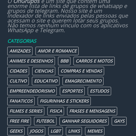
O
OnGrupos
é um site que contém uma
enorme lista de links de grupos de whatsapp e
grupos de telegram. Nosso site é um
indexador de links enviados pelas pessoas que
acessam o site e querem lotar seus grupos.
Não temos nenhum vínculo com os aplicativos
WhatsApp e Telegram.
CATEGORIAS
AMIZADES
AMOR E ROMANCE
ANIMES E DESENHOS
BBB
CARROS E MOTOS
CIDADES
CIENCIAS
COMPRAS E VENDAS
CULTIVO
EDUCATIVO
EMAGRECIMENTO
EMPREENDEDORISMO
ESPORTES
ESTUDOS
FANATICOS
FIGURINHAS E STICKERS
FILMES E SERIES
FISICA
FRASES E MENSAGENS
FREE FIRE
FUTEBOL
GANHAR SEGUIDORES
GAYS
GEEKS
JOGOS
LGBT
LINKS
MEMES