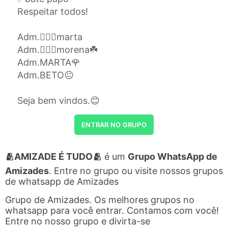
Respeitar todos!
Adm.🕵🏻‍♀️marta
Adm.🕵🏻‍♀️morena☘️
Adm.MARTA🌹
Adm.BETO😐
Seja bem vindos.😊
ENTRAR NO GRUPO
🫂AMIZADE É TUDO🫂
é um
Grupo WhatsApp de
Amizades
. Entre no grupo ou visite nossos grupos
de whatsapp de Amizades
Grupo de Amizades. Os melhores grupos no
whatsapp para você entrar. Contamos com você!
Entre no nosso grupo e divirta-se