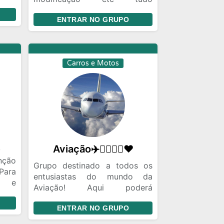
as e
relacionado sobre carro um
ENTRAR NO GRUPO
grupo perfeito para amantes
dessas máquinas
Carros e Motos
s
Aviação✈️👨‍✈👩‍✈❤️
nção
Grupo destinado a todos os
Para
entusiastas do mundo da
s e
Aviação! Aqui poderá
icas
compartilhar o seu
ENTRAR NO GRUPO
conhecimento/experiências na
Aviação, como também terá