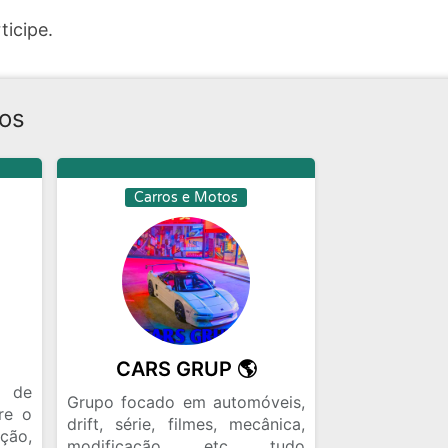
ticipe.
tos
Carros e Motos
CARS GRUP 🌎
a de
Grupo focado em automóveis,
re o
drift, série, filmes, mecânica,
ção,
modificação etc tudo