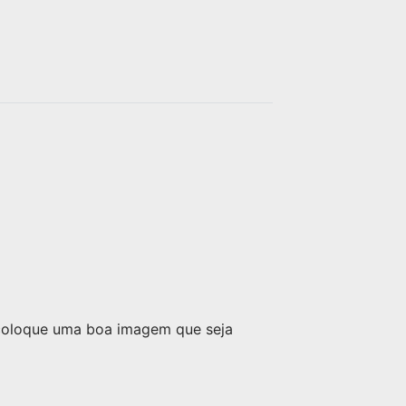
acesso a Noticias diárias e
atualizadas, Fotos e Videos e
muito mais... No grupo irá
encontrar pessoal do meio,
como Pilotos (PP e PC),
Comissários/as de bordo,
Técnicos de Manutenção de
Aeronaves e muitos
entusiastas! Te vejo lá! ;)
 coloque uma boa imagem que seja