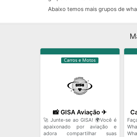
Abaixo temos mais grupos de wh
Ma
Carros e Motos
📸 GISA Aviação ✈
🚀 Junte-se ao GISA! 🌍Você é
Faç
apaixonado por aviação e
Wh
adora compartilhar suas
Wha