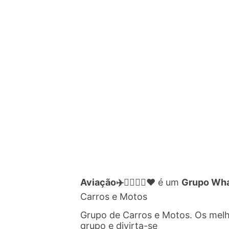
Aviação✈️👨‍✈👩‍✈❤️
é um
Grupo Wha
Carros e Motos
Grupo de Carros e Motos. Os mel
grupo e divirta-se