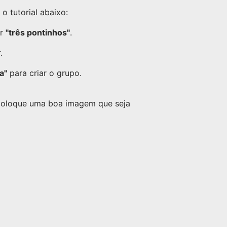
 tutorial abaixo:
or
"três pontinhos"
.
.
a"
para criar o grupo.
 coloque uma boa imagem que seja