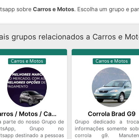
atsapp sobre
Carros e Motos
. Escolha um grupo e par
is grupos relacionados a Carros e Mo
Carros e Motos
Carros e Motos
Carros / Motos / Caminhões
Corrola Brad G9
a parte do nosso Grupo de
Grupo dedicado a troc
atsApp, Grupo no
informações somente sob
tsapp destinado a pessoas
corrola g9. Manuten