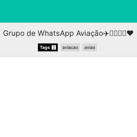
Grupo de WhatsApp Aviação✈️👨‍✈👩‍✈❤️
Tags
aviacao
aviao
2