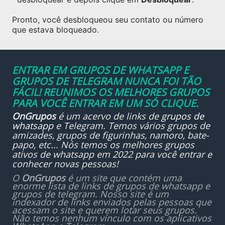
Pronto, você desbloqueou seu contato ou número
que estava bloqueado.
ENTRAR EM GRUPOS DE WHATSAPP E
GRUPOS DE TELEGRAM NUNCA FOI TÃO
FÁCIL! REUNIMOS OS MELHORES GRUPOS
PARA VOCÊ ENTRAR EM UM SÓ CLIQUE.
OnGrupos
é um acervo de links de
grupos de
whatsapp
e Telegram. Temos vários grupos de
amizades, grupos de figurinhas, namoro, bate-
papo, etc... Nós temos os melhores grupos
ativos de whatsapp em 2022 para você entrar e
conhecer novas pessoas!
O
OnGrupos
é um site que contém uma
enorme lista de links de grupos de whatsapp e
grupos de telegram. Nosso site é um
indexador de links enviados pelas pessoas que
acessam o site e querem lotar seus grupos.
Não temos nenhum vínculo com os aplicativos