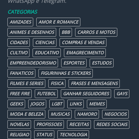
WhatsApp e Telegram.
CATEGORIAS
AMIZADES
AMOR E ROMANCE
ANIMES E DESENHOS
BBB
CARROS E MOTOS
CIDADES
CIENCIAS
COMPRAS E VENDAS
CULTIVO
EDUCATIVO
EMAGRECIMENTO
EMPREENDEDORISMO
ESPORTES
ESTUDOS
FANATICOS
FIGURINHAS E STICKERS
FILMES E SERIES
FISICA
FRASES E MENSAGENS
FREE FIRE
FUTEBOL
GANHAR SEGUIDORES
GAYS
GEEKS
JOGOS
LGBT
LINKS
MEMES
MODA E BELEZA
MUSICAS
NAMORO
NEGOCIOS
NOVELAS
PROFISSOES
RECEITAS
REDES SOCIAIS
RELIGIAO
STATUS
TECNOLOGIA