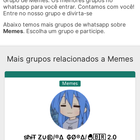
Grupo de Memes. Os melhores grupos no
whatsapp para você entrar. Contamos com você!
Entre no nosso grupo e divirta-se
Abaixo temos mais grupos de whatsapp sobre
Memes
. Escolha um grupo e participe.
Mais grupos relacionados a Memes
Memes
ടħɨŦ Ƶ∪㉫ⅈ®∆ ₲Ø®∆ⅈ🐣🇧🇷 2.0