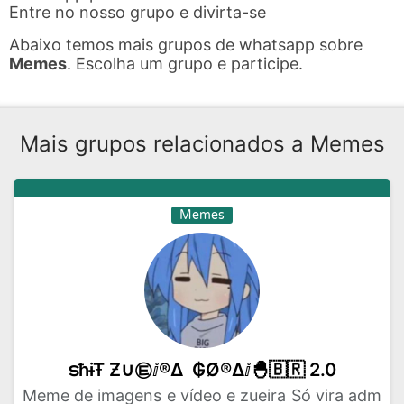
Entre no nosso grupo e divirta-se
Abaixo temos mais grupos de whatsapp sobre
Memes
. Escolha um grupo e participe.
Mais grupos relacionados a Memes
Memes
ടħɨŦ Ƶ∪㉫ⅈ®∆ ₲Ø®∆ⅈ🐣🇧🇷 2.0
Meme de imagens e vídeo e zueira Só vira adm