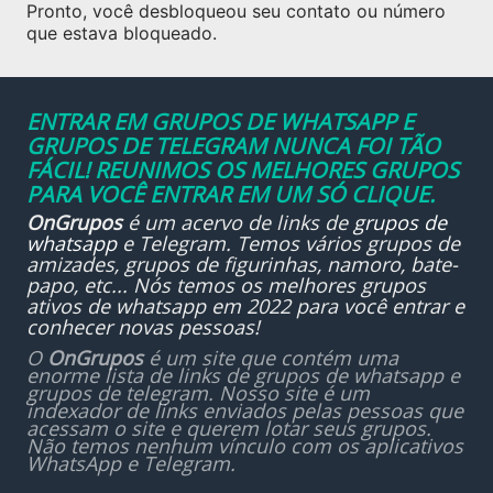
Pronto, você desbloqueou seu contato ou número
que estava bloqueado.
ENTRAR EM GRUPOS DE WHATSAPP E
GRUPOS DE TELEGRAM NUNCA FOI TÃO
FÁCIL! REUNIMOS OS MELHORES GRUPOS
PARA VOCÊ ENTRAR EM UM SÓ CLIQUE.
OnGrupos
é um acervo de links de
grupos de
whatsapp
e Telegram. Temos vários grupos de
amizades, grupos de figurinhas, namoro, bate-
papo, etc... Nós temos os melhores grupos
ativos de whatsapp em 2022 para você entrar e
conhecer novas pessoas!
O
OnGrupos
é um site que contém uma
enorme lista de links de grupos de whatsapp e
grupos de telegram. Nosso site é um
indexador de links enviados pelas pessoas que
acessam o site e querem lotar seus grupos.
Não temos nenhum vínculo com os aplicativos
WhatsApp e Telegram.