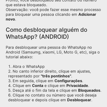
Pronto, você desbloqueou seu contato ou número
que estava bloqueado.
Observação: você pode fazer esse mesmo processo
para bloquear uma pessoa clicando em
Adicionar
novo
.
Como desbloquear alguém do
WhatsApp? (ANDROID)
Para desbloquear uma pessoa do WhatsApp no
Android (Samsumg, xiaomi, LG, Moto G, etc), siga o
tutorial abaixo:
Abra o WhatsApp
No canto inferior direito, clique em ajustes,
representado por
"três pontinhos"
.
Em seguida, clique em
Configurações
.
Clique em
Conta
e clique em
Privacidade
.
Desça até o fim da tela e clique em
Bloqueados
.
Clique no contato ou número que você deseja
desbloquear e depois clique em
Desbloquear
.