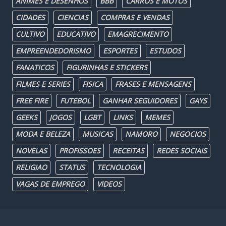
ANIMES E DESENHOS
BBB
CARROS E MOTOS
CIDADES
CIENCIAS
COMPRAS E VENDAS
CULTIVO
EDUCATIVO
EMAGRECIMENTO
EMPREENDEDORISMO
ESPORTES
ESTUDOS
FANATICOS
FIGURINHAS E STICKERS
FILMES E SERIES
FISICA
FRASES E MENSAGENS
FREE FIRE
FUTEBOL
GANHAR SEGUIDORES
GAYS
GEEKS
JOGOS
LGBT
LINKS
MEMES
MODA E BELEZA
MUSICAS
NAMORO
NEGOCIOS
NOVELAS
PROFISSOES
RECEITAS
REDES SOCIAIS
RELIGIAO
STATUS
TECNOLOGIA
VAGAS DE EMPREGO
VIDEOS