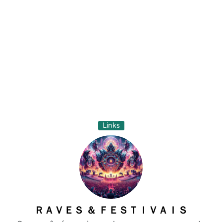
Links
ＲＡＶＥＳ ＆ ＦＥＳＴＩＶＡＩＳ