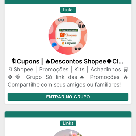
Links
🔖Cupons | 🔥Descontos Shopee🍀Clover Achadinhos
🔖Shopee | Promoções | Kits | Achadinhos 🛒
🍀🍓 Grupo Só link das🔥 Promoções 🔥
Compartilhe com seus amigos ou familiares!
ENTRAR NO GRUPO
Links