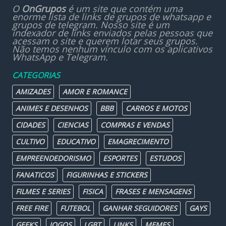
O
OnGrupos
é um site que contém uma
enorme lista de links de grupos de whatsapp e
grupos de telegram. Nosso site é um
indexador de links enviados pelas pessoas que
acessam o site e querem lotar seus grupos.
Não temos nenhum vínculo com os aplicativos
WhatsApp e Telegram.
CATEGORIAS
AMIZADES
AMOR E ROMANCE
ANIMES E DESENHOS
BBB
CARROS E MOTOS
CIDADES
CIENCIAS
COMPRAS E VENDAS
CULTIVO
EDUCATIVO
EMAGRECIMENTO
EMPREENDEDORISMO
ESPORTES
ESTUDOS
FANATICOS
FIGURINHAS E STICKERS
FILMES E SERIES
FISICA
FRASES E MENSAGENS
FREE FIRE
FUTEBOL
GANHAR SEGUIDORES
GAYS
GEEKS
JOGOS
LGBT
LINKS
MEMES