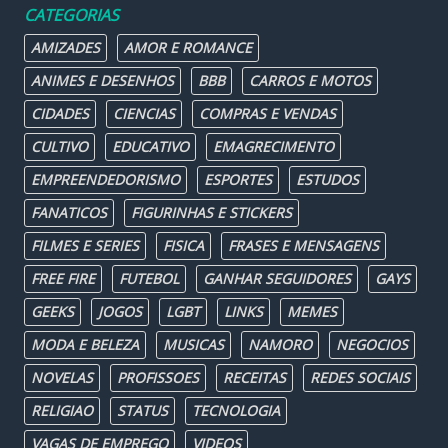
CATEGORIAS
AMIZADES
AMOR E ROMANCE
ANIMES E DESENHOS
BBB
CARROS E MOTOS
CIDADES
CIENCIAS
COMPRAS E VENDAS
CULTIVO
EDUCATIVO
EMAGRECIMENTO
EMPREENDEDORISMO
ESPORTES
ESTUDOS
FANATICOS
FIGURINHAS E STICKERS
FILMES E SERIES
FISICA
FRASES E MENSAGENS
FREE FIRE
FUTEBOL
GANHAR SEGUIDORES
GAYS
GEEKS
JOGOS
LGBT
LINKS
MEMES
MODA E BELEZA
MUSICAS
NAMORO
NEGOCIOS
NOVELAS
PROFISSOES
RECEITAS
REDES SOCIAIS
RELIGIAO
STATUS
TECNOLOGIA
VAGAS DE EMPREGO
VIDEOS