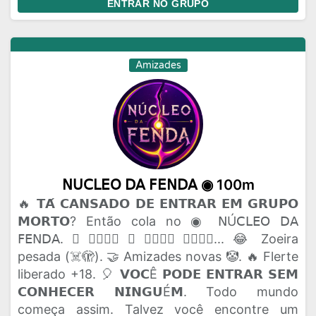
ENTRAR NO GRUPO
Amizades
𝖭𝖴𝖢𝖫𝖤𝖮 𝖣𝖠 𝖥𝖤𝖭𝖣𝖠 ◉ 100m
🔥 𝗧𝗔́ 𝗖𝗔𝗡𝗦𝗔𝗗𝗢 𝗗𝗘 𝗘𝗡𝗧𝗥𝗔𝗥 𝗘𝗠 𝗚𝗥𝗨𝗣𝗢
𝗠𝗢𝗥𝗧𝗢? Então cola no ◉ 𝖭Ú𝖢𝖫𝖤𝖮 𝖣𝖠
𝖥𝖤𝖭𝖣𝖠. 🫟 𝗔𝗤𝗨𝗜 𝗢 𝗣𝗔𝗣𝗢 𝗙𝗟𝗨𝗜... 😂 Zoeira
pesada (☠️🫣). 🤝 Amizades novas 🤡. 🔥 Flerte
liberado +18. 🎈 𝗩𝗢𝗖Ê 𝗣𝗢𝗗𝗘 𝗘𝗡𝗧𝗥𝗔𝗥 𝗦𝗘𝗠
𝗖𝗢𝗡𝗛𝗘𝗖𝗘𝗥 𝗡𝗜𝗡𝗚𝗨É𝗠. Todo mundo
começa assim. Talvez você encontre um