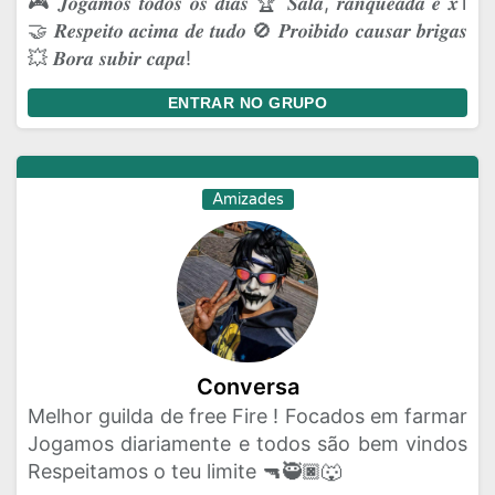
🎮 𝑱𝒐𝒈𝒂𝒎𝒐𝒔 𝒕𝒐𝒅𝒐𝒔 𝒐𝒔 𝒅𝒊𝒂𝒔 🏆 𝑺𝒂𝒍𝒂, 𝒓𝒂𝒏𝒒𝒖𝒆𝒂𝒅𝒂 𝒆 𝒙1
🤝 𝑹𝒆𝒔𝒑𝒆𝒊𝒕𝒐 𝒂𝒄𝒊𝒎𝒂 𝒅𝒆 𝒕𝒖𝒅𝒐 🚫 𝑷𝒓𝒐𝒊𝒃𝒊𝒅𝒐 𝒄𝒂𝒖𝒔𝒂𝒓 𝒃𝒓𝒊𝒈𝒂𝒔
💥 𝑩𝒐𝒓𝒂 𝒔𝒖𝒃𝒊𝒓 𝒄𝒂𝒑𝒂!
ENTRAR NO GRUPO
Amizades
Conversa
Melhor guilda de free Fire ! Focados em farmar
Jogamos diariamente e todos são bem vindos
Respeitamos o teu limite 🔫🥷🏿🐺