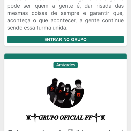
pode ser quem a gente é, dar risada das
mesmas coisas de sempre e garantir que,
aconteça o que acontecer, a gente continue
sendo essa turma unida.
ENTRAR NO GRUPO
Amizades
☠️༒𝑮𝑹𝑼𝑷𝑶 𝑶𝑭𝑰𝑪𝑰𝑨𝑳 𝑭𝑭༒☠️