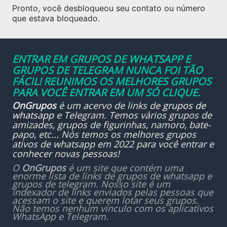
Pronto, você desbloqueou seu contato ou número
que estava bloqueado.
ENTRAR EM GRUPOS DE WHATSAPP E
GRUPOS DE TELEGRAM NUNCA FOI TÃO
FÁCIL! REUNIMOS OS MELHORES GRUPOS
PARA VOCÊ ENTRAR EM UM SÓ CLIQUE.
OnGrupos
é um acervo de links de
grupos de
whatsapp
e Telegram. Temos vários grupos de
amizades, grupos de figurinhas, namoro, bate-
papo, etc... Nós temos os melhores grupos
ativos de whatsapp em 2022 para você entrar e
conhecer novas pessoas!
O
OnGrupos
é um site que contém uma
enorme lista de links de grupos de whatsapp e
grupos de telegram. Nosso site é um
indexador de links enviados pelas pessoas que
acessam o site e querem lotar seus grupos.
Não temos nenhum vínculo com os aplicativos
WhatsApp e Telegram.