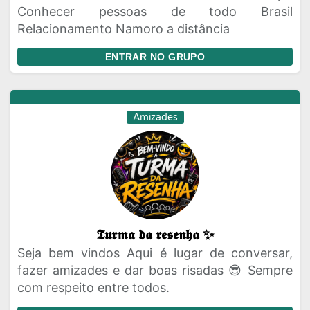
Conhecer pessoas de todo Brasil
Relacionamento Namoro a distância
ENTRAR NO GRUPO
Amizades
𝕿𝖚𝖗𝖒𝖆 𝖉𝖆 𝖗𝖊𝖘𝖊𝖓𝖍𝖆 ✨
Seja bem vindos Aqui é lugar de conversar,
fazer amizades e dar boas risadas 😎 Sempre
com respeito entre todos.