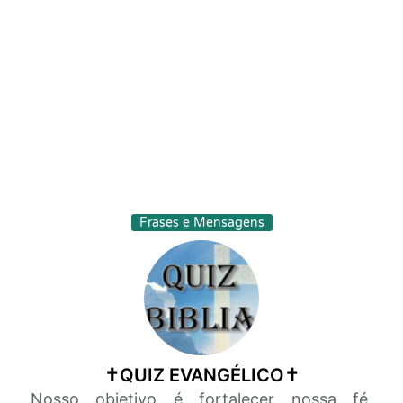
Frases e Mensagens
✝️QUIZ EVANGÉLICO✝️
Nosso objetivo é fortalecer nossa fé,