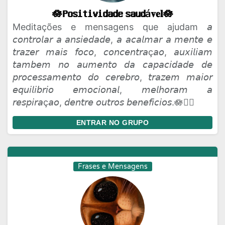
🪷𝐏𝐨𝐬𝐢𝐭𝐢𝐯𝐢𝐝𝐚𝐝𝐞 𝐬𝐚𝐮𝐝á𝐯𝐞𝐥🪷
Meditações e mensagens que ajudam 𝘢
𝘤𝘰𝘯𝘵𝘳𝘰𝘭𝘢𝘳 𝘢 𝘢𝘯𝘴𝘪𝘦𝘥𝘢𝘥𝘦, 𝘢 𝘢𝘤𝘢𝘭𝘮𝘢𝘳 𝘢 𝘮𝘦𝘯𝘵𝘦 𝘦
𝘵𝘳𝘢𝘻𝘦𝘳 𝘮𝘢𝘪𝘴 𝘧𝘰𝘤𝘰, 𝘤𝘰𝘯𝘤𝘦𝘯𝘵𝘳𝘢ç𝘢𝘰, 𝘢𝘶𝘹𝘪𝘭𝘪𝘢𝘮
𝘵𝘢𝘮𝘣𝘦𝘮 𝘯𝘰 𝘢𝘶𝘮𝘦𝘯𝘵𝘰 𝘥𝘢 𝘤𝘢𝘱𝘢𝘤𝘪𝘥𝘢𝘥𝘦 𝘥𝘦
𝘱𝘳𝘰𝘤𝘦𝘴𝘴𝘢𝘮𝘦𝘯𝘵𝘰 𝘥𝘰 𝘤𝘦𝘳𝘦𝘣𝘳𝘰, 𝘵𝘳𝘢𝘻𝘦𝘮 𝘮𝘢𝘪𝘰𝘳
𝘦𝘲𝘶𝘪𝘭𝘪𝘣𝘳𝘪𝘰 𝘦𝘮𝘰𝘤𝘪𝘰𝘯𝘢𝘭, 𝘮𝘦𝘭𝘩𝘰𝘳𝘢𝘮 𝘢
𝘳𝘦𝘴𝘱𝘪𝘳𝘢ç𝘢𝘰, 𝘥𝘦𝘯𝘵𝘳𝘦 𝘰𝘶𝘵𝘳𝘰𝘴 𝘣𝘦𝘯𝘦𝘧𝘪𝘤𝘪𝘰𝘴.🪷🧘‍♀️
ENTRAR NO GRUPO
Frases e Mensagens