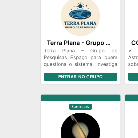
Terra Plana - Grupo de Pesquisas
Terra Plana – Grupo de
🌌 
Pesquisas Espaço para quem
Ast
questiona o sistema, investiga
sob
o que a NASA e a mídia
desc
ENTRAR NO GRUPO
escondem e compartilha
Cr
evidências sobre a verdadeira
pes
natureza do mundo.
esp
env
ge
Ciencias
curi
e n
tud
int