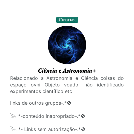
Ciencias
𝑪𝒊𝒆̂𝒏𝒄𝒊𝒂 𝐞 𝑨𝒔𝒕𝒓𝒐𝒏𝒐𝒎𝒊𝒂+
Relacionado a Astronomia e Ciência coisas do
espaço ovni Objeto voador não identificado
experimentos científico etc
links de outros grupos-.*🚫
𓅂 *-conteúdo inapropriado-.*🚫
𓅂 *- Links sem autorização-.*🚫