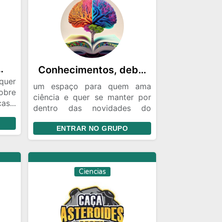
ógicas e cientificas
Conhecimentos, debates, entretenimento, varios temas, 🏛️⚛️📚🧠🌍🛐
uer
um espaço para quem ama
obre
ciência e quer se manter por
as...
dentro das novidades do
ê ou
mundo científico! Aqui
sta.
ENTRAR NO GRUPO
discutimos descobertas
o ou
recentes, avanços
ja a
tecnológicos, pesquisas
inar
inovadoras e os impactos da
Ciencias
ciência no nosso dia a dia.
Compartilhamos notícias,
artigos, vídeos e promovemos
debates saudáveis sobre
temas atuais de diversas áreas: