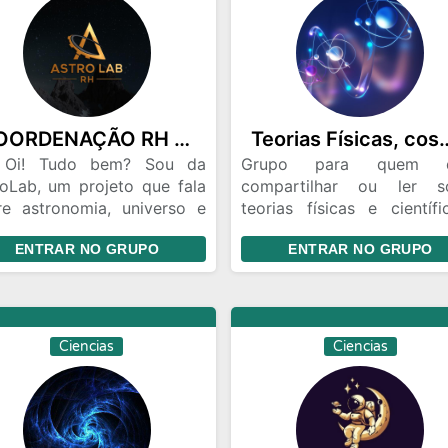
COORDENAÇÃO RH ASTRO LAB
Teorias Físicas, cosmol
Oi! Tudo bem? Sou da
Grupo para quem q
roLab, um projeto que fala
compartilhar ou ler s
re astronomia, universo e
teorias físicas e científic
obertas espaciais reais. ✨
Teorias criadas por voc
ENTRAR NO GRUPO
ENTRAR NO GRUPO
iamos um grupo com
por outra pessoa ou cienti
soas que também curtem o
Teorias da ciência padrã
aço, ciência e tudo que
totalmente novas. Este
olve o cosmos. 🚀 Lá a
vontade para divulgar, ens
nte compartilha
ou perguntar.
Ciencias
Ciencias
osidades, imagens incríveis
ovidades astronômicas —
o de forma simples e
eressante. 🌠 Se quiser,