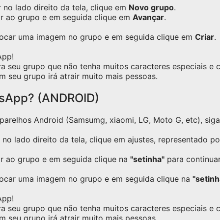
no lado direito da tela, clique em
Novo grupo
.
ar ao grupo e em seguida clique em
Avançar
.
olocar uma imagem no grupo e em seguida clique em
Criar
.
App!
ra seu grupo que não tenha muitos caracteres especiais e
m seu grupo irá atrair muito mais pessoas.
tsApp? (ANDROID)
relhos Android (Samsumg, xiaomi, LG, Moto G, etc), siga o
no lado direito da tela, clique em ajustes, representado p
ar ao grupo e em seguida clique na
"setinha"
para continuar
locar uma imagem no grupo e em seguida clique na
"setinh
App!
ra seu grupo que não tenha muitos caracteres especiais e
m seu grupo irá atrair muito mais pessoas.