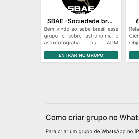
pos
par
esp
SBAE -Sociedade brasileira de astronomia e Estudos astronomicos🇧🇷🔭
𝑪
que
ass
Bem vindo ao sabe brasil esse
Rel
exp
grupo e sobre astronomia e
Ciê
gent
astrofotografia os ADM
Obje
sempre tão ali pra te ajudar
expe
ENTRAR NO GRUPO
Como criar grupo no What
Para criar um grupo de WhatsApp no iPh