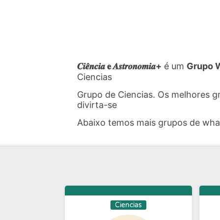
𝑪𝒊𝒆̂𝒏𝒄𝒊𝒂 𝐞 𝑨𝒔𝒕𝒓𝒐𝒏𝒐𝒎𝒊𝒂+
é um
Grupo 
Ciencias
Grupo de Ciencias. Os melhores g
divirta-se
Abaixo temos mais grupos de wh
Ciencias