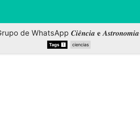
rupo de WhatsApp 𝑪𝒊𝒆̂𝒏𝒄𝒊𝒂 𝐞 𝑨𝒔𝒕𝒓𝒐𝒏𝒐𝒎𝒊
Tags
ciencias
1