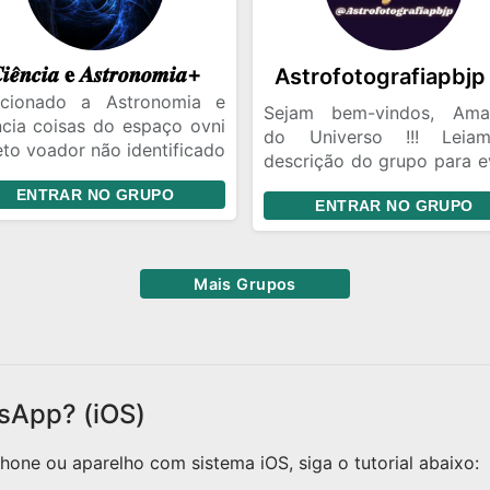
so te adicionar pra fazer
te da AstroLab. É um
aço tranquilo, com gente
𝒊𝒆̂𝒏𝒄𝒊𝒂 𝐞 𝑨𝒔𝒕𝒓𝒐𝒏𝒐𝒎𝒊𝒂+
 realmente gosta desse
unto. 🔭 Quer entrar e
acionado a Astronomia e
Sejam bem-vindos, Ama
lorar o universo com a
ncia coisas do espaço ovni
do Universo !!! Lei
e? 🌌
to voador não identificado
descrição do grupo para ev
rimentos científico etc
remoção permanente
ENTRAR NO GRUPO
ENTRAR NO GRUPO
grupo.
Mais Grupos
sApp? (iOS)
one ou aparelho com sistema iOS, siga o tutorial abaixo: