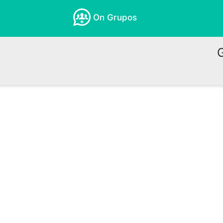
On Grupos
G