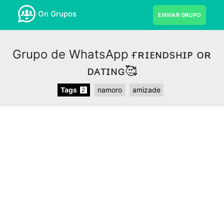
On Grupos
ENVIAR GRUPO
Grupo de WhatsApp ғʀɪᴇɴᴅsʜɪᴘ ᴏʀ
ᴅᴀᴛɪɴɢ🥰
Tags
namoro
amizade
2