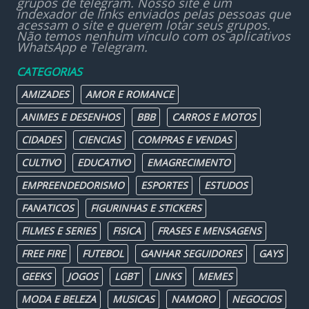
grupos de telegram. Nosso site é um
indexador de links enviados pelas pessoas que
acessam o site e querem lotar seus grupos.
Não temos nenhum vínculo com os aplicativos
WhatsApp e Telegram.
CATEGORIAS
AMIZADES
AMOR E ROMANCE
ANIMES E DESENHOS
BBB
CARROS E MOTOS
CIDADES
CIENCIAS
COMPRAS E VENDAS
CULTIVO
EDUCATIVO
EMAGRECIMENTO
EMPREENDEDORISMO
ESPORTES
ESTUDOS
FANATICOS
FIGURINHAS E STICKERS
FILMES E SERIES
FISICA
FRASES E MENSAGENS
FREE FIRE
FUTEBOL
GANHAR SEGUIDORES
GAYS
GEEKS
JOGOS
LGBT
LINKS
MEMES
MODA E BELEZA
MUSICAS
NAMORO
NEGOCIOS