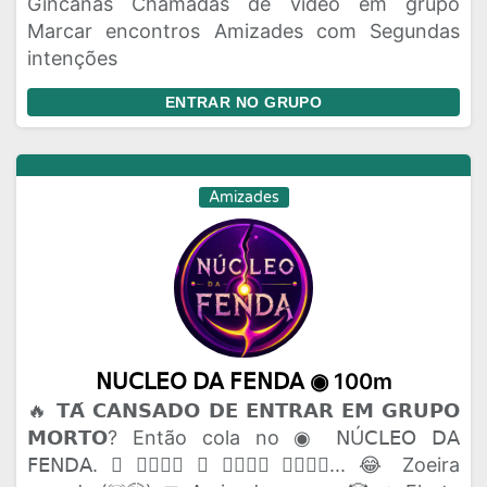
Gincanas Chamadas de vídeo em grupo
Marcar encontros Amizades com Segundas
intenções
ENTRAR NO GRUPO
Amizades
𝖭𝖴𝖢𝖫𝖤𝖮 𝖣𝖠 𝖥𝖤𝖭𝖣𝖠 ◉ 100m
🔥 𝗧𝗔́ 𝗖𝗔𝗡𝗦𝗔𝗗𝗢 𝗗𝗘 𝗘𝗡𝗧𝗥𝗔𝗥 𝗘𝗠 𝗚𝗥𝗨𝗣𝗢
𝗠𝗢𝗥𝗧𝗢? Então cola no ◉ 𝖭Ú𝖢𝖫𝖤𝖮 𝖣𝖠
𝖥𝖤𝖭𝖣𝖠. 🫟 𝗔𝗤𝗨𝗜 𝗢 𝗣𝗔𝗣𝗢 𝗙𝗟𝗨𝗜... 😂 Zoeira