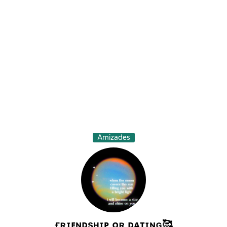
Amizades
ғʀɪᴇɴᴅsʜɪᴘ ᴏʀ ᴅᴀᴛɪɴɢ🥰