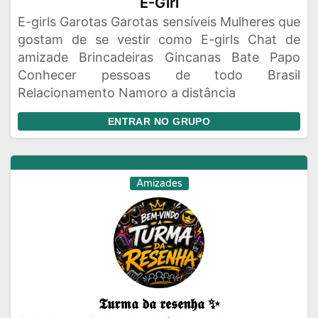
E-Girl
E-girls Garotas Garotas sensíveis Mulheres que
gostam de se vestir como E-girls Chat de
amizade Brincadeiras Gincanas Bate Papo
Conhecer pessoas de todo Brasil
Relacionamento Namoro a distância
ENTRAR NO GRUPO
Amizades
𝕿𝖚𝖗𝖒𝖆 𝖉𝖆 𝖗𝖊𝖘𝖊𝖓𝖍𝖆 ✨