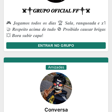
☠️༒𝑮𝑹𝑼𝑷𝑶 𝑶𝑭𝑰𝑪𝑰𝑨𝑳 𝑭𝑭༒☠️
🎮 𝑱𝒐𝒈𝒂𝒎𝒐𝒔 𝒕𝒐𝒅𝒐𝒔 𝒐𝒔 𝒅𝒊𝒂𝒔 🏆 𝑺𝒂𝒍𝒂, 𝒓𝒂𝒏𝒒𝒖𝒆𝒂𝒅𝒂 𝒆 𝒙1
🤝 𝑹𝒆𝒔𝒑𝒆𝒊𝒕𝒐 𝒂𝒄𝒊𝒎𝒂 𝒅𝒆 𝒕𝒖𝒅𝒐 🚫 𝑷𝒓𝒐𝒊𝒃𝒊𝒅𝒐 𝒄𝒂𝒖𝒔𝒂𝒓 𝒃𝒓𝒊𝒈𝒂𝒔
💥 𝑩𝒐𝒓𝒂 𝒔𝒖𝒃𝒊𝒓 𝒄𝒂𝒑𝒂!
ENTRAR NO GRUPO
Amizades
Conversa