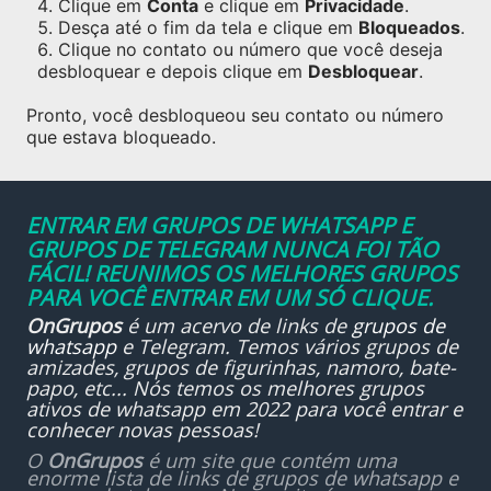
Clique em
Conta
e clique em
Privacidade
.
Desça até o fim da tela e clique em
Bloqueados
.
Clique no contato ou número que você deseja
desbloquear e depois clique em
Desbloquear
.
Pronto, você desbloqueou seu contato ou número
que estava bloqueado.
ENTRAR EM GRUPOS DE WHATSAPP E
GRUPOS DE TELEGRAM NUNCA FOI TÃO
FÁCIL! REUNIMOS OS MELHORES GRUPOS
PARA VOCÊ ENTRAR EM UM SÓ CLIQUE.
OnGrupos
é um acervo de links de
grupos de
whatsapp
e Telegram. Temos vários grupos de
amizades, grupos de figurinhas, namoro, bate-
papo, etc... Nós temos os melhores grupos
ativos de whatsapp em 2022 para você entrar e
conhecer novas pessoas!
O
OnGrupos
é um site que contém uma
enorme lista de links de grupos de whatsapp e