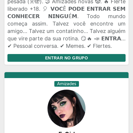
pesada (☠️🫣). 🤝 Amizades novas 🤡. 🔥 Flerte
liberado +18. 🎈 𝗩𝗢𝗖Ê 𝗣𝗢𝗗𝗘 𝗘𝗡𝗧𝗥𝗔𝗥 𝗦𝗘𝗠
𝗖𝗢𝗡𝗛𝗘𝗖𝗘𝗥 𝗡𝗜𝗡𝗚𝗨É𝗠. Todo mundo
começa assim. Talvez você encontre um
amigo... Talvez um contatinho... Talvez alguém
que vire parte da sua rotina. 😏🔥 📣 𝗘𝗡𝗧𝗥𝗔...
✔ Pessoal conversa. ✔ Memes. ✔ Flertes.
ENTRAR NO GRUPO
Amizades