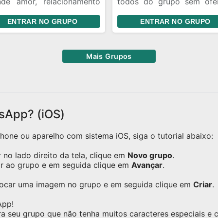
nde amor, relacionamento
todos do grupo sem ofe
io, a distância não é
ninguém.Novas Amiza
ENTRAR NO GRUPO
ENTRAR NO GRUPO
blema, sejam todos bem
conhecer pessoas, inter
os.
respeitando todos do g
sem ofender ninguém.
Mais Grupos
sApp? (iOS)
one ou aparelho com sistema iOS, siga o tutorial abaixo:
no lado direito da tela, clique em
Novo grupo
.
ar ao grupo e em seguida clique em
Avançar
.
olocar uma imagem no grupo e em seguida clique em
Criar
.
App!
ra seu grupo que não tenha muitos caracteres especiais e