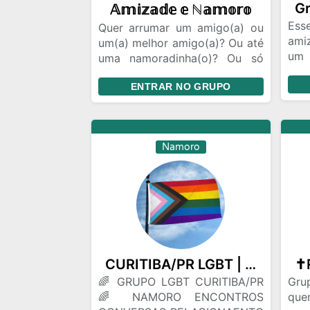
𝔸𝕞𝕚𝕫𝕒𝕕𝕖 𝕖 ℕ𝕒𝕞𝕠𝕣𝕠
Ess
Quer arrumar um amigo(a) ou
ami
um(a) melhor amigo(a)? Ou até
um
uma namoradinha(o)? Ou só
nam
um contatinho? Entre agora !!
tenh
ENTRAR NO GRUPO
💓
Namoro
CURITIBA/PR LGBT | AMIZADE E NAMORO | ACESSE O NOSSO GRUPO
🌈 GRUPO LGBT CURITIBA/PR
Gru
🌈 NAMORO ENCONTROS
que