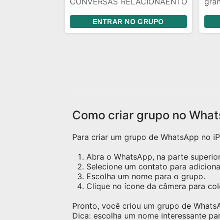
CONVERSAS RELACIONAENTO
gra
AMIGOS E AMIZADES COM
sér
ENTRAR NO GRUPO
TODA COMUNIDADE LGBT+
pro
DE CURITIBA/PR 🏳️‍🌈
vind
Como criar grupo no What
Para criar um grupo de WhatsApp no iPh
Abra o WhatsApp, na parte superior 
Selecione um contato para adicion
Escolha um nome para o grupo.
Clique no ícone da câmera para c
Pronto, você criou um grupo de Whats
Dica: escolha um nome interessante pa