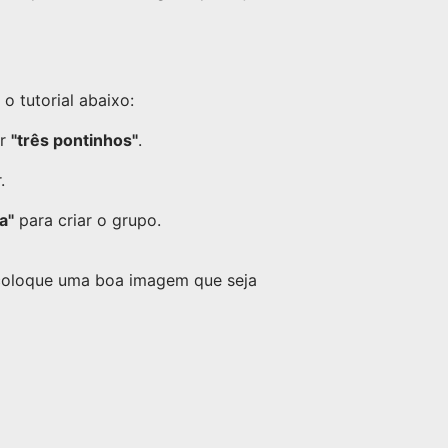
 tutorial abaixo:
or
"três pontinhos"
.
.
a"
para criar o grupo.
 coloque uma boa imagem que seja