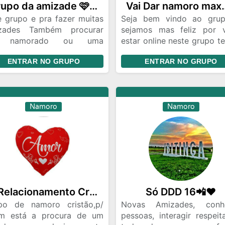
Grupo da amizade 🩷🥰
Vai Dar namor
e grupo e pra fazer muitas
Seja bem vindo ao gru
zades Também procurar
sejamos mas feliz por 
 namorado ou uma
estar online neste grupo t
orada ok eu só peço que
boa conversa aqui cujo 
ENTRAR NO GRUPO
ENTRAR NO GRUPO
a respeito a todos😍☺️☺️💜
também poderá fazer p
deste grupo entre no 
abaixo vai dar namoro M
💕💕💕💕💕❤️💕
Namoro
Namoro
✝️Relacionamento Cristão📖
Só DDD 16📲❤️
po de namoro cristão,p/
Novas Amizades, conh
m está a procura de um
pessoas, interagir respeit