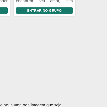
nder
encontrar seu amor, sem
des,
piadas sem graça com outro
ENTRAR NO GRUPO
agir
membro que está no grupo a
rupo
vera pessoas que não gosta e
irar gerar conflitos e brigas e
assim os adms terá que
remover não só um mas os
dois então vamos evitar brigas
para que o grupo se torne um
lugar legal, divertido e
engraçado isso não depende
dos adms mais sim de vcs.
 coloque uma boa imagem que seja