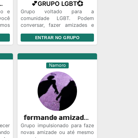
o max💞💞💕🙄♥️💕🤔
💕GRUPO LGBT💞
po e
Grupo voltado para a
você
comunidade LGBT. Podem
emos
conversar, fazer amizades e
você
etc. Mas tudo de forma
ENTRAR NO GRUPO
arte
respeitosa.
link
ax💕
Namoro
𝕗𝕠𝕣𝕞𝕒𝕟𝕕𝕠 𝕒𝕞𝕚𝕫𝕒𝕕𝕖❤︎
ecer
Grupo impulsionado para faze
ando
novas amizade ou até mesmo