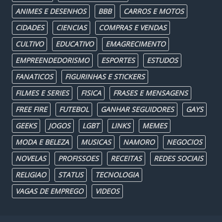
ANIMES E DESENHOS
BBB
CARROS E MOTOS
CIDADES
CIENCIAS
COMPRAS E VENDAS
CULTIVO
EDUCATIVO
EMAGRECIMENTO
EMPREENDEDORISMO
ESPORTES
ESTUDOS
FANATICOS
FIGURINHAS E STICKERS
FILMES E SERIES
FISICA
FRASES E MENSAGENS
FREE FIRE
FUTEBOL
GANHAR SEGUIDORES
GAYS
GEEKS
JOGOS
LGBT
LINKS
MEMES
MODA E BELEZA
MUSICAS
NAMORO
NEGOCIOS
NOVELAS
PROFISSOES
RECEITAS
REDES SOCIAIS
RELIGIAO
STATUS
TECNOLOGIA
VAGAS DE EMPREGO
VIDEOS