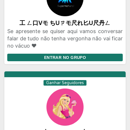
工 ㄥ口Vモ ちUㄗモ尺れ匕U尺丹ㄥ
Se apresente se quiser aqui vamos conversar
falar de tudo não tenha vergonha não vai ficar
no vácuo ❤️
ENTRAR NO GRUPO
Ganhar Seguidores