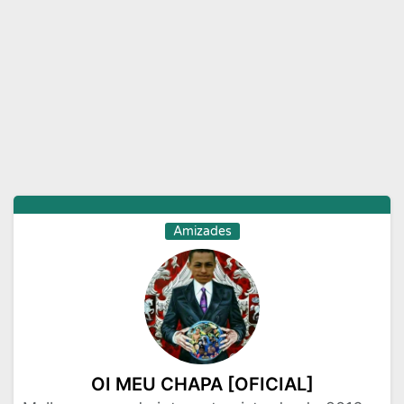
Moda e Beleza
Musicas
Namoro
Negocios
Novelas
Profissoes
Receitas
Redes Sociais
Religiao
Status
Tecnologia
Vagas de Emprego
Videos
Amizades
OI MEU CHAPA [OFICIAL]