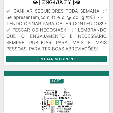
❄️‹| 𝙴𝙽𝙶𝟺𝙹𝙰 𝙵𝚈 |›❄️
✅ GANHAR SEGUIDORES TODA SEMANA! ✅
Se apresentem,com ft e o @ do ig 🫶🏻 - ✅
TENDO OPINAR PARA OBTER CONTEÚDOS! -
✅ PESCAR OS NEGOS(AS)! - ✅ LEMBRANDO
QUE O ENGAJAMENTO E NECESSÁRIO
SEMPRE PUBLICAR PARA MAIS E MAIS
PESSOAS, PARA TER BOAS ABREVIAÇÕES!
ENTRAR NO GRUPO
LGBT