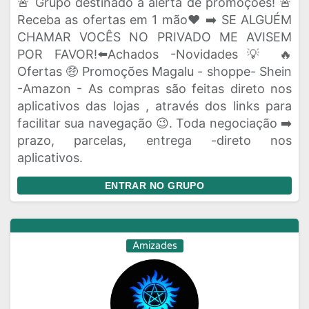
🚨 Grupo destinado à alerta de promoções! 🚨
Receba as ofertas em 1 mão❤️ ➡️ SE ALGUÉM
CHAMAR VOCÊS NO PRIVADO ME AVISEM
POR FAVOR!⬅️Achados -Novidades💡 🔥
Ofertas 🤑 Promoções Magalu - shoppe- Shein
-Amazon - As compras são feitas direto nos
aplicativos das lojas , através dos links para
facilitar sua navegação 😉. Toda negociação ➡️
prazo, parcelas, entrega -direto nos
aplicativos.
ENTRAR NO GRUPO
Amizades