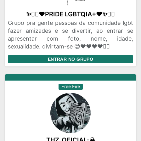
✨🏳️‍🌈❤️PRIDE LGBTQIA+❤️✨🏳️‍🌈
Grupo pra gente pessoas da comunidade lgbt
fazer amizades e se divertir, ao entrar se
apresentar com foto, nome, idade,
sexualidade. divirtam-se 😊❤️❤️❤️❤️🏳️‍🌈
ENTRAR NO GRUPO
Free Fire
THZ_OFICIAL-☠