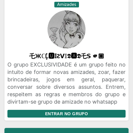
Amizades
乇ЖℂL͓̽🆄𝕀Ꙅ𝗩𝕀𝕯🅰𝕯乇𝗦 🫵🏼
O grupo EXCLUSIVIDADE é um grupo feito no
intuito de formar novas amizades, zoar, fazer
brincadeiras, jogos em geral, paquerar,
conversar sobre diversos assuntos. Entrem,
respeitem as regras e membros do grupo e
divirtam-se grupo de amizade no whatsapp
ENTRAR NO GRUPO