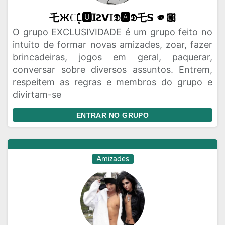
乇ЖℂL͓̽🆄𝕀Ꙅ𝗩𝕀𝕯🅰𝕯乇𝗦 🫵🏼
O grupo EXCLUSIVIDADE é um grupo feito no
intuito de formar novas amizades, zoar, fazer
brincadeiras, jogos em geral, paquerar,
conversar sobre diversos assuntos. Entrem,
respeitem as regras e membros do grupo e
divirtam-se
ENTRAR NO GRUPO
Amizades