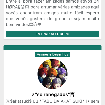
Entre aí bora fazer amizades samos ativos 24
HØRÄ§😜💥 bora arrumar várias amizades aqui
vocês encontram amigos muito fácil espero
que vocês gostem do grupo e sejam muito
bem vindos😊💥💙
ENTRAR NO GRUPO
Animes e Desenhos
メ"so renegados"言
🉐️$akatsuki$ 🏴‍☠️ *TABU DA AKATISUKI* 1• sem