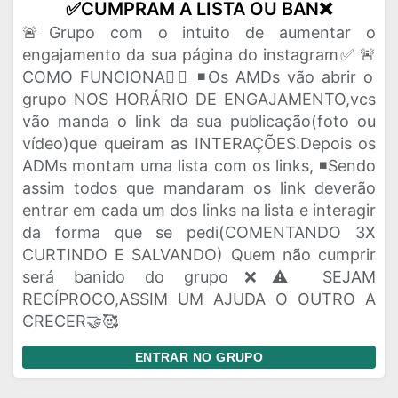
✅CUMPRAM A LISTA OU BAN❌
🚨Grupo com o intuito de aumentar o
engajamento da sua página do instagram✅ 🚨
COMO FUNCIONA👇🏽 ◾️Os AMDs vão abrir o
grupo NOS HORÁRIO DE ENGAJAMENTO,vcs
vão manda o link da sua publicação(foto ou
vídeo)que queiram as INTERAÇÕES.Depois os
ADMs montam uma lista com os links, ◾️Sendo
assim todos que mandaram os link deverão
entrar em cada um dos links na lista e interagir
da forma que se pedi(COMENTANDO 3X
CURTINDO E SALVANDO) Quem não cumprir
será banido do grupo❌⚠️ SEJAM
RECÍPROCO,ASSIM UM AJUDA O OUTRO A
CRECER🤝🥰
ENTRAR NO GRUPO