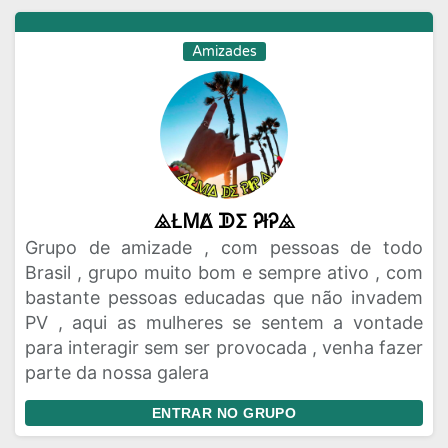
Amizades
⨻ŁᎷΔ̸ ᗫΣ ᎮłᎮ⨻
Grupo de amizade , com pessoas de todo
Brasil , grupo muito bom e sempre ativo , com
bastante pessoas educadas que não invadem
PV , aqui as mulheres se sentem a vontade
para interagir sem ser provocada , venha fazer
parte da nossa galera
ENTRAR NO GRUPO