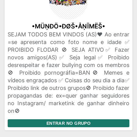
•MÜŅĐÖ•ĐØŠ•ÅŅĪMËŠ•
SEJAM TODOS BEM VINDOS (AS)❤️ Ao entrar
=se apresenta como foto nome e idade ✅
PROIBIDO FLODAR 🚫 SEJA ATIVO✅ Fazer
novos amigos(AS)✅ Seja legal✅ Proibido
desrespeitar e fazer bullying com os membros
🚫 Proibido pornográfia=BAN🚫 Memes e
vídeos engraçados ✅ Coisas do seu dia a dia✅
Proibido link de outros grupos🚫 Proibido fazer
propagandas de: ex=quer ganhar seguidores
no Instagram/ marketink de ganhar dinheiro
on🚫
ENTRAR NO GRUPO