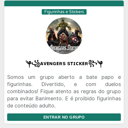
Figurinhas e Stickers
༆꧁ᴀᴠᴇɴɢᴇʀs sᴛɪᴄᴋᴇʀ꧂༆
Somos um grupo aberto a bate papo e
figurinhas. Divertido, e com duelos
combinados! Fique atento as regras do grupo
para evitar Banimento. E é proibido figurinhas
de conteúdo adulto.
ENTRAR NO GRUPO