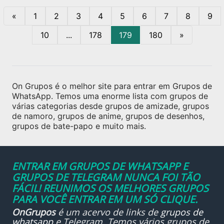
«
1
2
3
4
5
6
7
8
9
10
...
178
179
180
»
On Grupos é o melhor site para entrar em Grupos de
WhatsApp. Temos uma enorme lista com grupos de
várias categorias desde grupos de amizade, grupos
de namoro, grupos de anime, grupos de desenhos,
grupos de bate-papo e muito mais.
ENTRAR EM GRUPOS DE WHATSAPP E
GRUPOS DE TELEGRAM NUNCA FOI TÃO
FÁCIL! REUNIMOS OS MELHORES GRUPOS
PARA VOCÊ ENTRAR EM UM SÓ CLIQUE.
OnGrupos
é um acervo de links de
grupos de
whatsapp
e Telegram. Temos vários grupos de