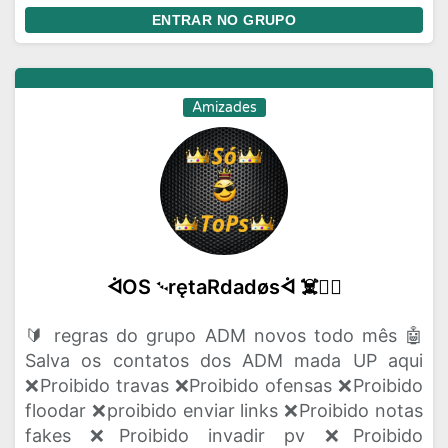
ENTRAR NO GRUPO
Amizades
ᢱOS ࿙rętaRdadøsᢱ ☠️🧟‍♂️
🔰 regras do grupo ADM novos todo mês 🤖
Salva os contatos dos ADM mada UP aqui
❌Proibido travas ❌Proibido ofensas ❌Proibido
floodar ❌proibido enviar links ❌Proibido notas
fakes ❌Proibido invadir pv ❌Proibido