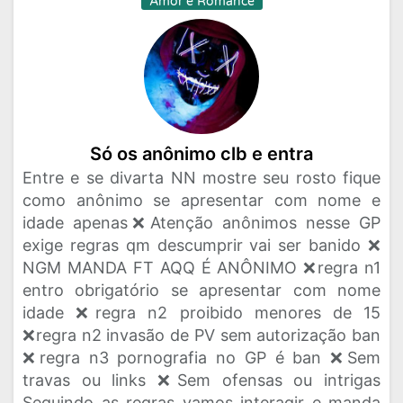
Amor e Romance
Só os anônimo clb e entra
Entre e se divarta NN mostre seu rosto fique
como anônimo se apresentar com nome e
idade apenas❌Atenção anônimos nesse GP
exige regras qm descumprir vai ser banido ❌
NGM MANDA FT AQQ É ANÔNIMO ❌regra n1
entro obrigatório se apresentar com nome
idade ❌regra n2 proibido menores de 15
❌regra n2 invasão de PV sem autorização ban
❌regra n3 pornografia no GP é ban ❌Sem
travas ou links ❌Sem ofensas ou intrigas
Seguindo as regras vamos interagir e manda