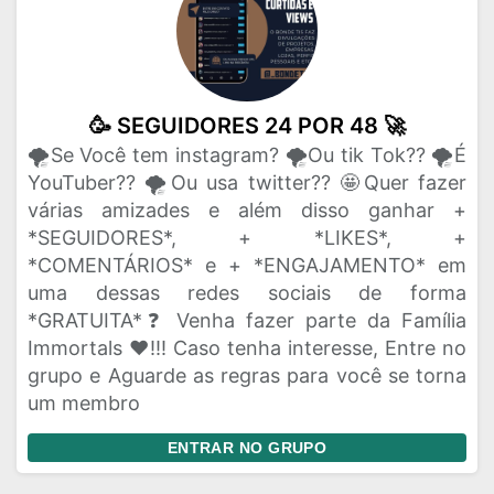
🥳 SEGUIDORES 24 POR 48 🚀
🌪️Se Você tem instagram? 🌪️Ou tik Tok?? 🌪️É
YouTuber?? 🌪️Ou usa twitter?? 🤩Quer fazer
várias amizades e além disso ganhar +
*SEGUIDORES*, + *LIKES*, +
*COMENTÁRIOS* e + *ENGAJAMENTO* em
uma dessas redes sociais de forma
*GRATUITA*❓ Venha fazer parte da Família
Immortals ❤!!! Caso tenha interesse, Entre no
grupo e Aguarde as regras para você se torna
um membro
ENTRAR NO GRUPO