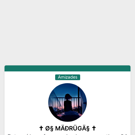
Moda e Beleza
Musicas
Namoro
Negocios
Novelas
Profissoes
Receitas
Redes Sociais
Religiao
Status
Tecnologia
Vagas de Emprego
Videos
Amizades
✝️ Ø§ MÄĐRÜGÄ§ ✝️