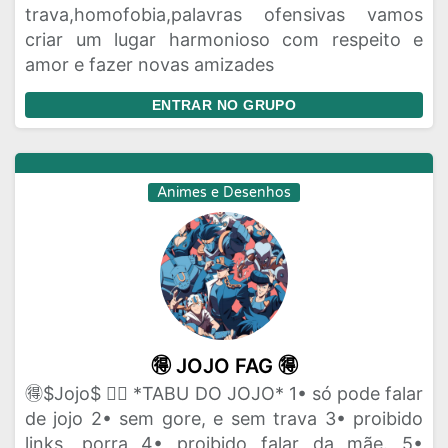
trava,homofobia,palavras ofensivas vamos
criar um lugar harmonioso com respeito e
amor e fazer novas amizades
ENTRAR NO GRUPO
Animes e Desenhos
🉐️ JOJO FAG 🉐️
🉐️$Jojo$ 🏴‍☠️ *TABU DO JOJO* 1• só pode falar
de jojo 2• sem gore, e sem trava 3• proibido
links, porra 4• proibido falar da mãe. 5•