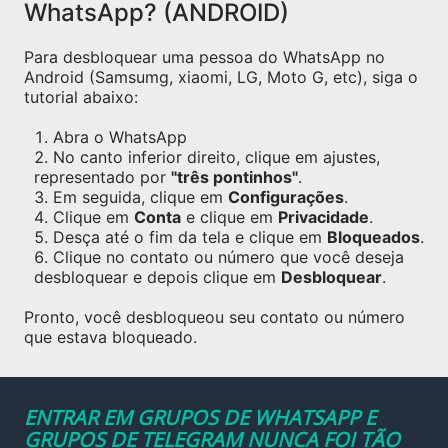
WhatsApp? (ANDROID)
Para desbloquear uma pessoa do WhatsApp no
Android (Samsumg, xiaomi, LG, Moto G, etc), siga o
tutorial abaixo:
Abra o WhatsApp
No canto inferior direito, clique em ajustes,
representado por
"três pontinhos"
.
Em seguida, clique em
Configurações
.
Clique em
Conta
e clique em
Privacidade
.
Desça até o fim da tela e clique em
Bloqueados
.
Clique no contato ou número que você deseja
desbloquear e depois clique em
Desbloquear
.
Pronto, você desbloqueou seu contato ou número
que estava bloqueado.
ENTRAR EM GRUPOS DE WHATSAPP E
GRUPOS DE TELEGRAM NUNCA FOI TÃO