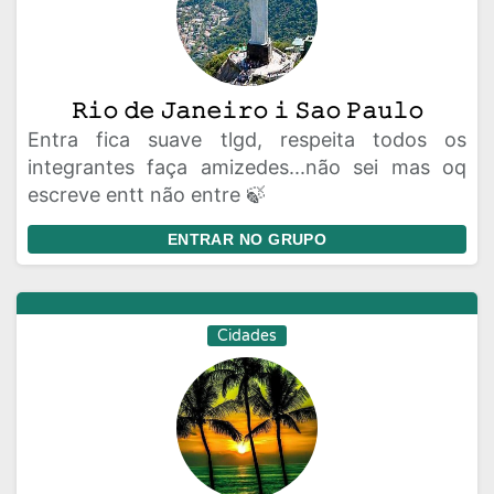
𝚁𝚒𝚘 𝚍𝚎 𝙹𝚊𝚗𝚎𝚒𝚛𝚘 𝚒 𝚂𝚊𝚘 𝙿𝚊𝚞𝚕𝚘
Entra fica suave tlgd, respeita todos os
integrantes faça amizedes...não sei mas oq
escreve entt não entre 🍃
ENTRAR NO GRUPO
Cidades