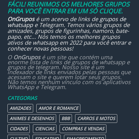
FÁCIL! REUNIMOS OS MELHORES GRUPOS
PARA VOCÊ ENTRAR EM UM SÓ CLIQUE.
OnGrupos
é um acervo de links de
grupos de
whatsapp
e Telegram. Temos vários grupos de
amizades, grupos de figurinhas, namoro, bate-
papo, etc... Nós temos os melhores grupos
ativos de whatsapp em 2022 para você entrar e
conhecer novas pessoas!
O
OnGrupos
é um site que contém uma
enorme lista de links de grupos de whatsapp e
grupos de telegram. Nosso site é um
indexador de links enviados pelas pessoas que
acessam o site e querem lotar seus grupos.
Não temos nenhum vínculo com os aplicativos
WhatsApp e Telegram.
CATEGORIAS
AMIZADES
AMOR E ROMANCE
ANIMES E DESENHOS
BBB
CARROS E MOTOS
CIDADES
CIENCIAS
COMPRAS E VENDAS
CULTIVO
EDUCATIVO
EMAGRECIMENTO