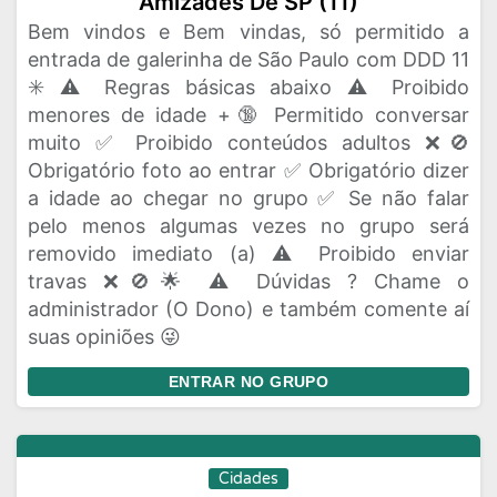
Amizades De SP (11)
Bem vindos e Bem vindas, só permitido a
entrada de galerinha de São Paulo com DDD 11
✳️ ⚠️ Regras básicas abaixo ⚠️ Proibido
menores de idade +🔞 Permitido conversar
muito ✅ Proibido conteúdos adultos ❌🚫
Obrigatório foto ao entrar ✅ Obrigatório dizer
a idade ao chegar no grupo ✅ Se não falar
pelo menos algumas vezes no grupo será
removido imediato (a) ⚠️ Proibido enviar
travas ❌🚫🌟 ⚠️ Dúvidas ? Chame o
administrador (O Dono) e também comente aí
suas opiniões 😜
ENTRAR NO GRUPO
Cidades