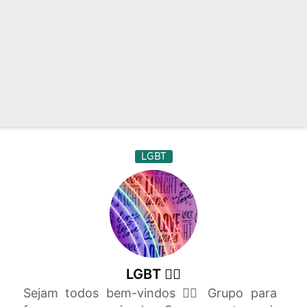
LGBT
LGBT 🏳️‍🌈
Sejam todos bem-vindos 🏳️‍🌈 Grupo para