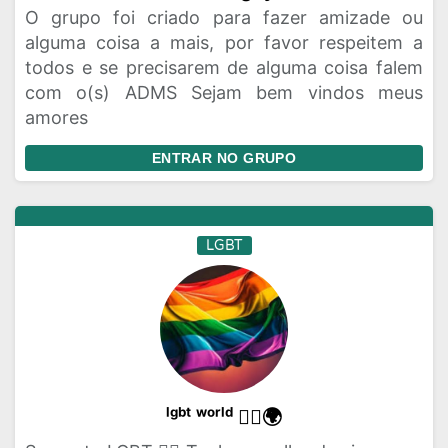
O grupo foi criado para fazer amizade ou
alguma coisa a mais, por favor respeitem a
todos e se precisarem de alguma coisa falem
com o(s) ADMS Sejam bem vindos meus
amores
ENTRAR NO GRUPO
LGBT
ˡᵍᵇᵗ ʷᵒʳˡᵈ 🏳️‍🌈🌍