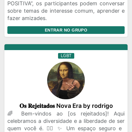
POSITIVA“, os participantes podem conversar
sobre temas de interesse comum, aprender e
fazer amizades.
ENTRAR NO GRUPO
LGBT
𝐎𝐬 𝐑𝐞𝐣𝐞𝐢𝐭𝐚𝐝𝐨𝐬 Nova Era by rodrigo
🌈 Bem-vindos ao [os rejeitados]! Aqui
celebramos a diversidade e a liberdade de ser
quem você é. 🏳️‍🌈 ✨ Um espaço seguro e