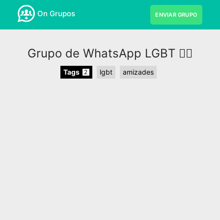
On Grupos
ENVIAR GRUPO
Grupo de WhatsApp LGBT 🏳️‍🌈
Tags
lgbt
amizades
2