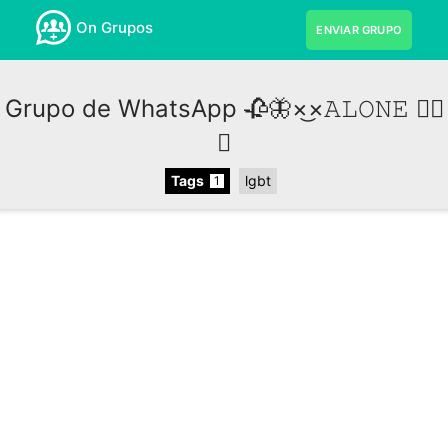
On Grupos
ENVIAR GRUPO
Grupo de WhatsApp 🥀🦋×͜×ㅤ𝙰𝙻𝙾𝙽𝙴 🏳️‍🌈
✨
Tags
lgbt
1