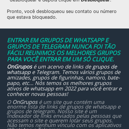
Pronto, você desbloqueou seu contato ou número
que estava bloqueado.
ENTRAR EM GRUPOS DE WHATSAPP E
GRUPOS DE TELEGRAM NUNCA FOI TÃO
FÁCIL! REUNIMOS OS MELHORES GRUPOS
PARA VOCÊ ENTRAR EM UM SÓ CLIQUE.
OnGrupos
é um acervo de links de
grupos de
whatsapp
e Telegram. Temos vários grupos de
amizades, grupos de figurinhas, namoro, bate-
papo, etc... Nós temos os melhores grupos
ativos de whatsapp em 2022 para você entrar e
conhecer novas pessoas!
O
OnGrupos
é um site que contém uma
enorme lista de links de grupos de whatsapp e
grupos de telegram. Nosso site é um
indexador de links enviados pelas pessoas que
acessam o site e querem lotar seus grupos.
Não temos nenhum vínculo com os aplicativos