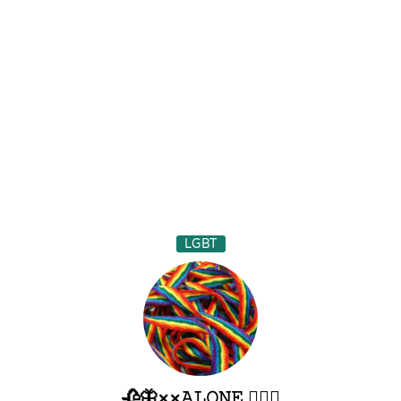
LGBT
🥀🦋×͜×ㅤ𝙰𝙻𝙾𝙽𝙴 🏳️‍🌈✨