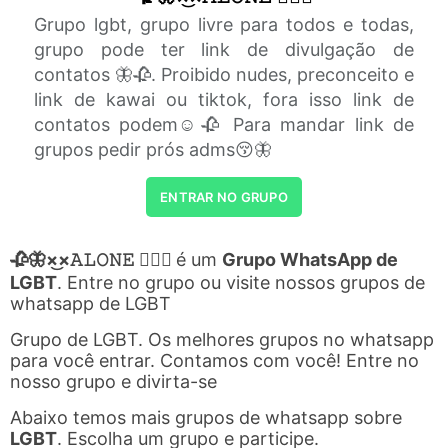
Grupo lgbt, grupo livre para todos e todas,
grupo pode ter link de divulgação de
contatos 🦋🥀. Proibido nudes, preconceito e
link de kawai ou tiktok, fora isso link de
contatos podem☺️🥀 Para mandar link de
grupos pedir prós adms😚🦋
ENTRAR NO GRUPO
🥀🦋×͜×ㅤ𝙰𝙻𝙾𝙽𝙴 🏳️‍🌈✨
é um
Grupo WhatsApp de
LGBT
. Entre no grupo ou visite nossos grupos de
whatsapp de LGBT
Grupo de LGBT. Os melhores grupos no whatsapp
para você entrar. Contamos com você! Entre no
nosso grupo e divirta-se
Abaixo temos mais grupos de whatsapp sobre
LGBT
. Escolha um grupo e participe.