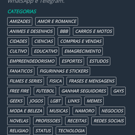
WhatsApp e Telegram.
CATEGORIAS
AMIZADES
AMOR E ROMANCE
ANIMES E DESENHOS
BBB
CARROS E MOTOS
CIDADES
CIENCIAS
COMPRAS E VENDAS
CULTIVO
EDUCATIVO
EMAGRECIMENTO
EMPREENDEDORISMO
ESPORTES
ESTUDOS
FANATICOS
FIGURINHAS E STICKERS
FILMES E SERIES
FISICA
FRASES E MENSAGENS
FREE FIRE
FUTEBOL
GANHAR SEGUIDORES
GAYS
GEEKS
JOGOS
LGBT
LINKS
MEMES
MODA E BELEZA
MUSICAS
NAMORO
NEGOCIOS
NOVELAS
PROFISSOES
RECEITAS
REDES SOCIAIS
RELIGIAO
STATUS
TECNOLOGIA