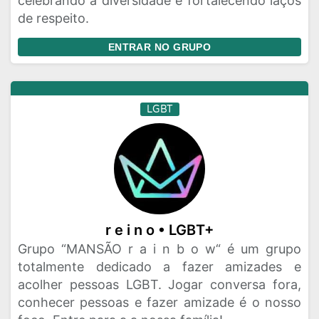
celebrando a diversidade e fortalecendo laços
de respeito.
ENTRAR NO GRUPO
LGBT
r e i n o • LGBT+
Grupo “MANSÃO r a i n b o w“ é um grupo
totalmente dedicado a fazer amizades e
acolher pessoas LGBT. Jogar conversa fora,
conhecer pessoas e fazer amizade é o nosso