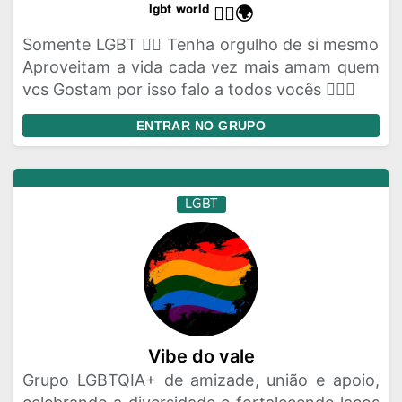
ˡᵍᵇᵗ ʷᵒʳˡᵈ 🏳️‍🌈🌍
Somente LGBT 🏳️‍🌈 Tenha orgulho de si mesmo
Aproveitam a vida cada vez mais amam quem
vcs Gostam por isso falo a todos vocês 🏳️‍🌈💌
ENTRAR NO GRUPO
LGBT
Vibe do vale
Grupo LGBTQIA+ de amizade, união e apoio,