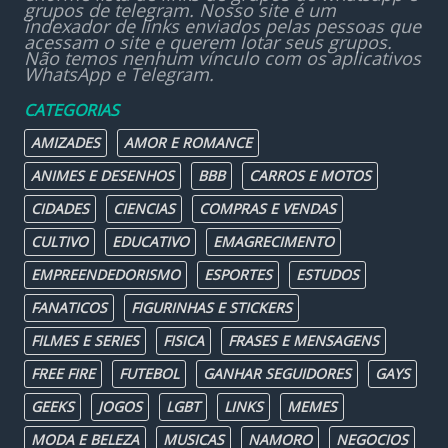
grupos de telegram. Nosso site é um
indexador de links enviados pelas pessoas que
acessam o site e querem lotar seus grupos.
Não temos nenhum vínculo com os aplicativos
WhatsApp e Telegram.
CATEGORIAS
AMIZADES
AMOR E ROMANCE
ANIMES E DESENHOS
BBB
CARROS E MOTOS
CIDADES
CIENCIAS
COMPRAS E VENDAS
CULTIVO
EDUCATIVO
EMAGRECIMENTO
EMPREENDEDORISMO
ESPORTES
ESTUDOS
FANATICOS
FIGURINHAS E STICKERS
FILMES E SERIES
FISICA
FRASES E MENSAGENS
FREE FIRE
FUTEBOL
GANHAR SEGUIDORES
GAYS
GEEKS
JOGOS
LGBT
LINKS
MEMES
MODA E BELEZA
MUSICAS
NAMORO
NEGOCIOS