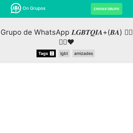
On Grupos
ENVIAR GRUPO
Grupo de WhatsApp 𝑳𝑮𝑩𝑻𝑸𝑰𝑨+(𝑩𝑨) 🏳️‍🌈
✊🏽❤️
Tags
lgbt
amizades
2