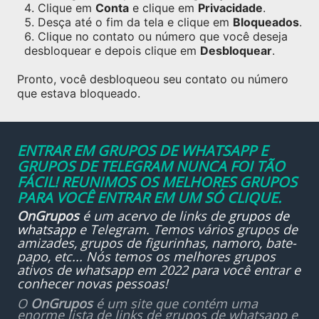
Clique em
Conta
e clique em
Privacidade
.
Desça até o fim da tela e clique em
Bloqueados
.
Clique no contato ou número que você deseja
desbloquear e depois clique em
Desbloquear
.
Pronto, você desbloqueou seu contato ou número
que estava bloqueado.
ENTRAR EM GRUPOS DE WHATSAPP E
GRUPOS DE TELEGRAM NUNCA FOI TÃO
FÁCIL! REUNIMOS OS MELHORES GRUPOS
PARA VOCÊ ENTRAR EM UM SÓ CLIQUE.
OnGrupos
é um acervo de links de
grupos de
whatsapp
e Telegram. Temos vários grupos de
amizades, grupos de figurinhas, namoro, bate-
papo, etc... Nós temos os melhores grupos
ativos de whatsapp em 2022 para você entrar e
conhecer novas pessoas!
O
OnGrupos
é um site que contém uma
enorme lista de links de grupos de whatsapp e