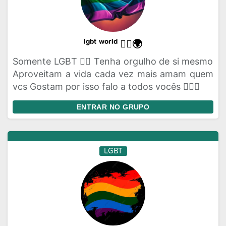
ˡᵍᵇᵗ ʷᵒʳˡᵈ 🏳️‍🌈🌍
Somente LGBT 🏳️‍🌈 Tenha orgulho de si mesmo
Aproveitam a vida cada vez mais amam quem
vcs Gostam por isso falo a todos vocês 🏳️‍🌈💌
ENTRAR NO GRUPO
LGBT