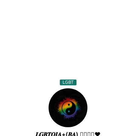
LGBT
𝑳𝑮𝑩𝑻𝑸𝑰𝑨+(𝑩𝑨) 🏳️‍🌈✊🏽❤️