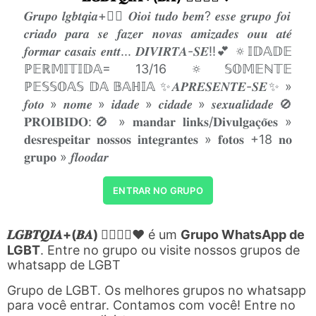
𝑮𝒓𝒖𝒑𝒐 𝒍𝒈𝒃𝒕𝒒𝒊𝒂+🏳️‍🌈 𝑶𝒊𝒐𝒊 𝒕𝒖𝒅𝒐 𝒃𝒆𝒎? 𝒆𝒔𝒔𝒆 𝒈𝒓𝒖𝒑𝒐 𝒇𝒐𝒊
𝒄𝒓𝒊𝒂𝒅𝒐 𝒑𝒂𝒓𝒂 𝒔𝒆 𝒇𝒂𝒛𝒆𝒓 𝒏𝒐𝒗𝒂𝒔 𝒂𝒎𝒊𝒛𝒂𝒅𝒆𝒔 𝒐𝒖𝒖 𝒂𝒕𝒆́
𝒇𝒐𝒓𝒎𝒂𝒓 𝒄𝒂𝒔𝒂𝒊𝒔 𝒆𝒏𝒕𝒕... 𝑫𝑰𝑽𝑰𝑹𝑻𝑨-𝑺𝑬!!💕 🔅𝕀𝔻𝔸𝔻𝔼
ℙ𝔼ℝ𝕄𝕀𝕋𝕀𝔻𝔸= 13/16 🔅𝕊𝕆𝕄𝔼ℕ𝕋𝔼
ℙ𝔼𝕊𝕊𝕆𝔸𝕊 𝔻𝔸 𝔹𝔸ℍ𝕀𝔸 ✨𝑨𝑷𝑹𝑬𝑺𝑬𝑵𝑻𝑬-𝑺𝑬✨ »
𝒇𝒐𝒕𝒐 » 𝒏𝒐𝒎𝒆 » 𝒊𝒅𝒂𝒅𝒆 » 𝒄𝒊𝒅𝒂𝒅𝒆 » 𝒔𝒆𝒙𝒖𝒂𝒍𝒊𝒅𝒂𝒅𝒆 🚫
𝐏𝐑𝐎𝐈𝐁𝐈𝐃𝐎:🚫 » 𝐦𝐚𝐧𝐝𝐚𝐫 𝐥𝐢𝐧𝐤𝐬/𝐃𝐢𝐯𝐮𝐥𝐠𝐚𝐜̧𝐨̃𝐞𝐬 »
𝐝𝐞𝐬𝐫𝐞𝐬𝐩𝐞𝐢𝐭𝐚𝐫 𝐧𝐨𝐬𝐬𝐨𝐬 𝐢𝐧𝐭𝐞𝐠𝐫𝐚𝐧𝐭𝐞𝐬 » 𝐟𝐨𝐭𝐨𝐬 +18 𝐧𝐨
𝐠𝐫𝐮𝐩𝐨 » 𝒇𝒍𝒐𝒐𝒅𝒂𝒓
ENTRAR NO GRUPO
𝑳𝑮𝑩𝑻𝑸𝑰𝑨+(𝑩𝑨) 🏳️‍🌈✊🏽❤️
é um
Grupo WhatsApp de
LGBT
. Entre no grupo ou visite nossos grupos de
whatsapp de LGBT
Grupo de LGBT. Os melhores grupos no whatsapp
para você entrar. Contamos com você! Entre no