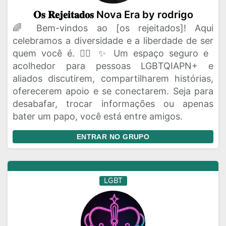
𝐎𝐬 𝐑𝐞𝐣𝐞𝐢𝐭𝐚𝐝𝐨𝐬 Nova Era by rodrigo
🌈 Bem-vindos ao [os rejeitados]! Aqui
celebramos a diversidade e a liberdade de ser
quem você é. 🏳️‍🌈 ✨ Um espaço seguro e
acolhedor para pessoas LGBTQIAPN+ e
aliados discutirem, compartilharem histórias,
oferecerem apoio e se conectarem. Seja para
desabafar, trocar informações ou apenas
bater um papo, você está entre amigos.
ENTRAR NO GRUPO
LGBT