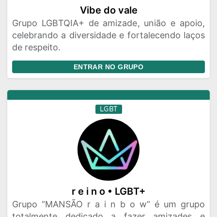
Vibe do vale
Grupo LGBTQIA+ de amizade, união e apoio,
celebrando a diversidade e fortalecendo laços
de respeito.
ENTRAR NO GRUPO
LGBT
r e i n o • LGBT+
Grupo “MANSÃO r a i n b o w“ é um grupo
totalmente dedicado a fazer amizades e