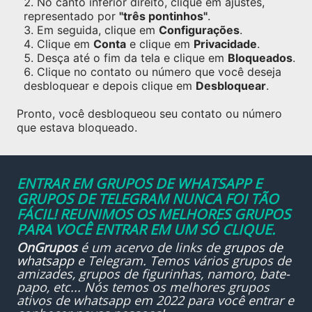
No canto inferior direito, clique em ajustes,
representado por
"três pontinhos"
.
Em seguida, clique em
Configurações
.
Clique em
Conta
e clique em
Privacidade
.
Desça até o fim da tela e clique em
Bloqueados
.
Clique no contato ou número que você deseja
desbloquear e depois clique em
Desbloquear
.
Pronto, você desbloqueou seu contato ou número
que estava bloqueado.
ENTRAR EM GRUPOS DE WHATSAPP E
GRUPOS DE TELEGRAM NUNCA FOI TÃO
FÁCIL! REUNIMOS OS MELHORES GRUPOS
PARA VOCÊ ENTRAR EM UM SÓ CLIQUE.
OnGrupos
é um acervo de links de
grupos de
whatsapp
e Telegram. Temos vários grupos de
amizades, grupos de figurinhas, namoro, bate-
papo, etc... Nós temos os melhores grupos
ativos de whatsapp em 2022 para você entrar e