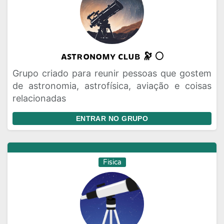
ᴀꜱᴛʀᴏɴᴏᴍʏ ᴄʟᴜʙ 🔭 🌕
Grupo criado para reunir pessoas que gostem
de astronomia, astrofísica, aviação e coisas
relacionadas
ENTRAR NO GRUPO
Fisica