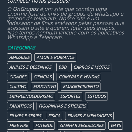
conhecer novas pessoas!
O
OnGrupos
é um site que contém uma
enorme lista de links de grupos de whatsapp e
grupos de telegram. Nosso site é um
indexador de links enviados pelas pessoas que
acessam o site e querem lotar seus grupos.
Não temos nenhum vínculo com os aplicativos
WhatsApp e Telegram.
CATEGORIAS
AMIZADES
AMOR E ROMANCE
ANIMES E DESENHOS
BBB
CARROS E MOTOS
CIDADES
CIENCIAS
COMPRAS E VENDAS
CULTIVO
EDUCATIVO
EMAGRECIMENTO
EMPREENDEDORISMO
ESPORTES
ESTUDOS
FANATICOS
FIGURINHAS E STICKERS
FILMES E SERIES
FISICA
FRASES E MENSAGENS
FREE FIRE
FUTEBOL
GANHAR SEGUIDORES
GAYS