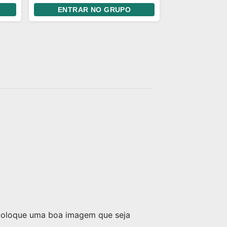
acolher pessoas LGBT. Jogar
ENTRAR NO GRUPO
conversa fora, conhecer
pessoas e fazer amizade é o
nosso foco. Entre para a a
nossa família!
 coloque uma boa imagem que seja