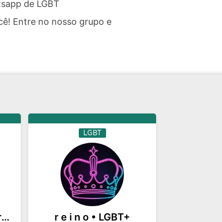
atsapp de LGBT
ê! Entre no nosso grupo e
LGBT
𝐎𝐬 𝐑𝐞𝐣𝐞𝐢𝐭𝐚𝐝𝐨𝐬 Nova Era by rodrigo
r e i n o • LGBT+