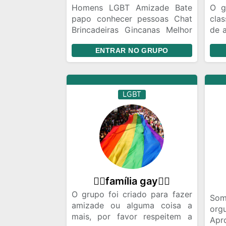
Homens LGBT Amizade Bate
O g
papo conhecer pessoas Chat
cla
Brincadeiras Gincanas Melhor
de 
grupo de amizade
HIV
ENTRAR NO GRUPO
rel
Imp
Ami
a i
LGBT
na 
per
virt
de 
Gr
POS
pod
de 
🏳‍🌈família gay🏳‍🌈
e fa
O grupo foi criado para fazer
Som
amizade ou alguma coisa a
or
mais, por favor respeitem a
Apr