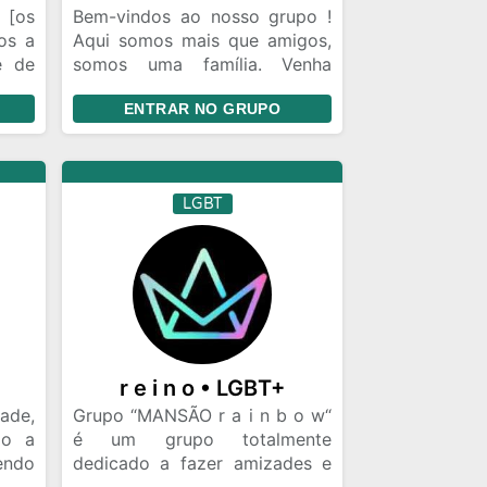
[os
Bem-vindos ao nosso grupo !
os a
Aqui somos mais que amigos,
e de
somos uma família. Venha
✨ Um
fazer parte e seja membro
ENTRAR NO GRUPO
edor
“REINO LGBT+“ Ao entrar,
N+ e
apresente-se com nome, idade
em,
e cidade, para podermos
ias,
conhecê-lo(a) melhor. Sejam
LGBT
 se
bem-vindos! Basta entrar em
ara
nosso grupo pelo link de
ções
whatsapp clique e participe.
apo,
r e i n o • LGBT+
ade,
Grupo “MANSÃO r a i n b o w“
do a
é um grupo totalmente
endo
dedicado a fazer amizades e