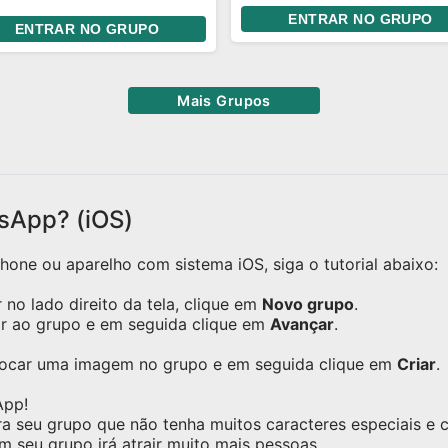
laços de respeito.
s amam quem vcs Gostam
ENTRAR NO GRUPO
ENTRAR NO GRUPO
isso falo a todos vocês 🏳️‍🌈
Mais Grupos
sApp? (iOS)
one ou aparelho com sistema iOS, siga o tutorial abaixo:
no lado direito da tela, clique em
Novo grupo
.
ar ao grupo e em seguida clique em
Avançar
.
olocar uma imagem no grupo e em seguida clique em
Criar
.
App!
ra seu grupo que não tenha muitos caracteres especiais e
m seu grupo irá atrair muito mais pessoas.