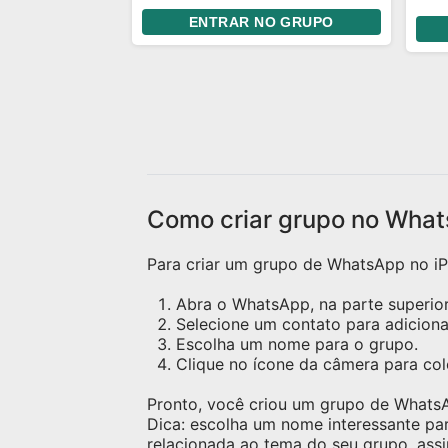
todos e se precisarem de
mai
ENTRAR NO GRUPO
alguma coisa falem com o(s)
por 
ADMS Sejam bem vindos meus
💌
amores
Como criar grupo no What
Para criar um grupo de WhatsApp no iPh
Abra o WhatsApp, na parte superior 
Selecione um contato para adicion
Escolha um nome para o grupo.
Clique no ícone da câmera para c
Pronto, você criou um grupo de Whats
Dica: escolha um nome interessante pa
relacionada ao tema do seu grupo, assi