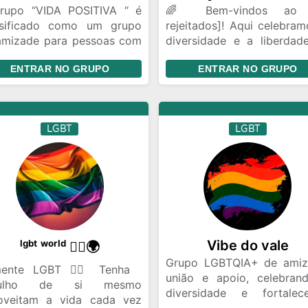
rupo “VIDA POSITIVA “ é
🌈 Bem-vindos ao 
ssificado como um grupo
rejeitados]! Aqui celebram
amizade para pessoas com
diversidade e a liberdad
 visando criar laços e
ser quem você é. 🏳️‍🌈 
ENTRAR NO GRUPO
ENTRAR NO GRUPO
acionamentos duradouros.
espaço seguro e acolh
ortância dos Grupos de
para pessoas LGBTQIAP
zade: Psicólogos ressaltam
aliados discutir
mportância desses grupos
compartilharem histór
LGBT
LGBT
juventude para o senso de
oferecerem apoio e
tencimento, com o universo
conectarem. Seja p
ual facilitando a formação
desabafar, trocar informa
amizades. Benefícios do
ou apenas bater um p
upo No grupo “VIDA
você está entre amigos.
ITIVA“, os participantes
em conversar sobre temas
interesse comum, aprender
Vibe do vale
ˡᵍᵇᵗ ʷᵒʳˡᵈ 🏳️‍🌈🌍
zer amizades.
Grupo LGBTQIA+ de amiz
ente LGBT 🏳️‍🌈 Tenha
união e apoio, celebran
gulho de si mesmo
diversidade e fortalec
oveitam a vida cada vez