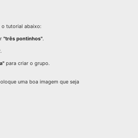
 tutorial abaixo:
or
"três pontinhos"
.
.
a"
para criar o grupo.
 coloque uma boa imagem que seja