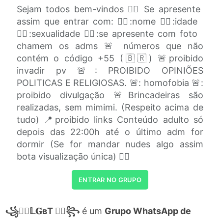
Sejam todos bem-vindos 🏳️‍🌈 Se apresente
assim que entrar com: 🏳️‍🌈:nome 🏳️‍🌈:idade
🏳️‍🌈:sexualidade 🏳️‍🌈:se apresente com foto
chamem os adms 🚨 números que não
contém o código +55 (🇧🇷) 🚨proibido
invadir pv 🚨: PROIBIDO OPINIÕES
POLITICAS E RELIGIOSAS. 🚨: homofobia 🚨:
proibido divulgação 🚨Brincadeiras são
realizadas, sem mimimi. (Respeito acima de
tudo) 📍proibido links Conteúdo adulto só
depois das 22:00h até o último adm for
dormir (Se for mandar nudes algo assim
bota visualização única) 🏳️‍🌈
ENTRAR NO GRUPO
꧁🏳️‍🌈𝕃𝐆ʙT 🏳️‍🌈꧂
é um
Grupo WhatsApp de