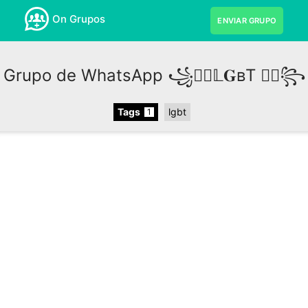
On Grupos
ENVIAR GRUPO
Grupo de WhatsApp ꧁🏳️‍🌈𝕃𝐆ʙT 🏳️‍🌈꧂
Tags
lgbt
1