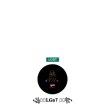
LGBT
꧁🏳️‍🌈𝕃𝐆ʙT 🏳️‍🌈꧂