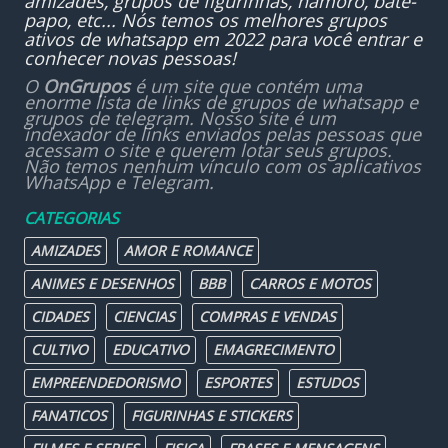
amizades, grupos de figurinhas, namoro, bate-
papo, etc... Nós temos os melhores grupos
ativos de whatsapp em 2022 para você entrar e
conhecer novas pessoas!
O
OnGrupos
é um site que contém uma
enorme lista de links de grupos de whatsapp e
grupos de telegram. Nosso site é um
indexador de links enviados pelas pessoas que
acessam o site e querem lotar seus grupos.
Não temos nenhum vínculo com os aplicativos
WhatsApp e Telegram.
CATEGORIAS
AMIZADES
AMOR E ROMANCE
ANIMES E DESENHOS
BBB
CARROS E MOTOS
CIDADES
CIENCIAS
COMPRAS E VENDAS
CULTIVO
EDUCATIVO
EMAGRECIMENTO
EMPREENDEDORISMO
ESPORTES
ESTUDOS
FANATICOS
FIGURINHAS E STICKERS