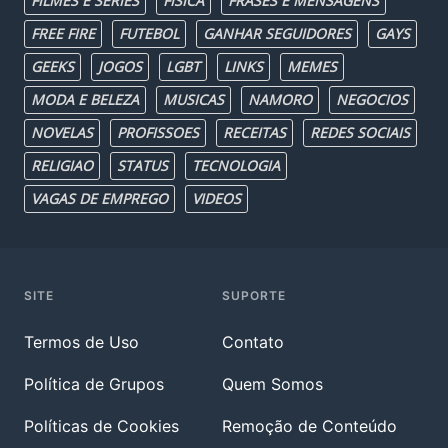
FILMES E SERIES
FISICA
FRASES E MENSAGENS
FREE FIRE
FUTEBOL
GANHAR SEGUIDORES
GAYS
GEEKS
JOGOS
LGBT
LINKS
MEMES
MODA E BELEZA
MUSICAS
NAMORO
NEGOCIOS
NOVELAS
PROFISSOES
RECEITAS
REDES SOCIAIS
RELIGIAO
STATUS
TECNOLOGIA
VAGAS DE EMPREGO
VIDEOS
SITE
SUPORTE
Termos de Uso
Contato
Política de Grupos
Quem Somos
Políticas de Cookies
Remoção de Conteúdo