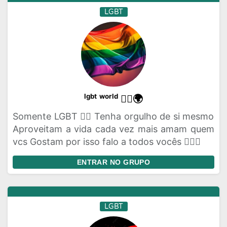
LGBT
ˡᵍᵇᵗ ʷᵒʳˡᵈ 🏳️‍🌈🌍
Somente LGBT 🏳️‍🌈 Tenha orgulho de si mesmo
Aproveitam a vida cada vez mais amam quem
vcs Gostam por isso falo a todos vocês 🏳️‍🌈💌
ENTRAR NO GRUPO
LGBT