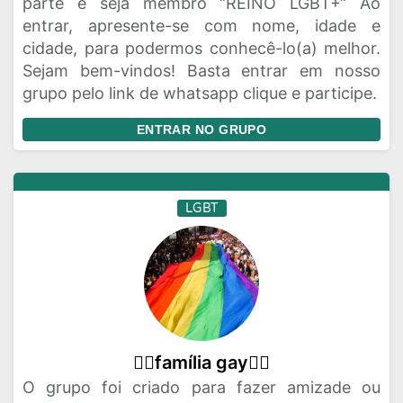
parte e seja membro “REINO LGBT+“ Ao
entrar, apresente-se com nome, idade e
cidade, para podermos conhecê-lo(a) melhor.
Sejam bem-vindos! Basta entrar em nosso
grupo pelo link de whatsapp clique e participe.
ENTRAR NO GRUPO
LGBT
🏳‍🌈família gay🏳‍🌈
O grupo foi criado para fazer amizade ou