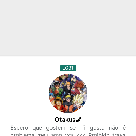
LGBT
Otakus💅
Espero que gostem ser ñ gosta não é
problema meu amo vcs kkk Proibido trava