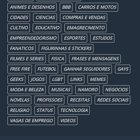
ANIMES E DESENHOS
BBB
CARROS E MOTOS
CIDADES
CIENCIAS
COMPRAS E VENDAS
CULTIVO
EDUCATIVO
EMAGRECIMENTO
EMPREENDEDORISMO
ESPORTES
ESTUDOS
FANATICOS
FIGURINHAS E STICKERS
FILMES E SERIES
FISICA
FRASES E MENSAGENS
FREE FIRE
FUTEBOL
GANHAR SEGUIDORES
GAYS
GEEKS
JOGOS
LGBT
LINKS
MEMES
MODA E BELEZA
MUSICAS
NAMORO
NEGOCIOS
NOVELAS
PROFISSOES
RECEITAS
REDES SOCIAIS
RELIGIAO
STATUS
TECNOLOGIA
VAGAS DE EMPREGO
VIDEOS