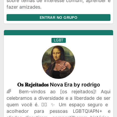
sobre temas de interesse comum, aprender e
fazer amizades.
ENTRAR NO GRUPO
LGBT
𝐎𝐬 𝐑𝐞𝐣𝐞𝐢𝐭𝐚𝐝𝐨𝐬 Nova Era by rodrigo
🌈 Bem-vindos ao [os rejeitados]! Aqui
celebramos a diversidade e a liberdade de ser
quem você é. 🏳️‍🌈 ✨ Um espaço seguro e
acolhedor para pessoas LGBTQIAPN+ e