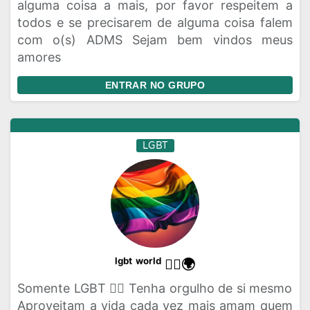
alguma coisa a mais, por favor respeitem a
todos e se precisarem de alguma coisa falem
com o(s) ADMS Sejam bem vindos meus
amores
ENTRAR NO GRUPO
LGBT
ˡᵍᵇᵗ ʷᵒʳˡᵈ 🏳️‍🌈🌍
Somente LGBT 🏳️‍🌈 Tenha orgulho de si mesmo
Aproveitam a vida cada vez mais amam quem