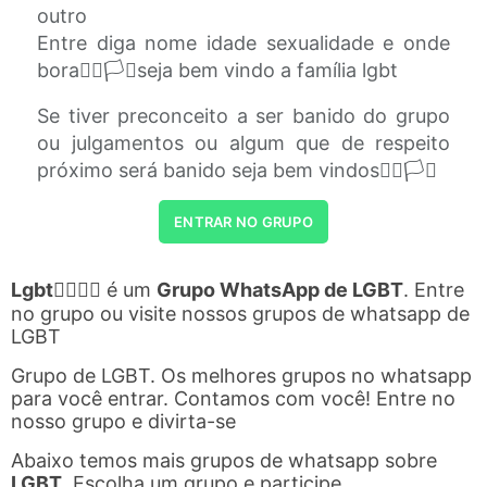
outro
Entre diga nome idade sexualidade e onde
bora🏳️‍🌈🏳️‍⚧️seja bem vindo a família lgbt
Se tiver preconceito a ser banido do grupo
ou julgamentos ou algum que de respeito
próximo será banido seja bem vindos🏳️‍🌈🏳️‍⚧️
ENTRAR NO GRUPO
Lgbt🏳️‍🌈🏳‍⚧
é um
Grupo WhatsApp de LGBT
. Entre
no grupo ou visite nossos grupos de whatsapp de
LGBT
Grupo de LGBT. Os melhores grupos no whatsapp
para você entrar. Contamos com você! Entre no
nosso grupo e divirta-se
Abaixo temos mais grupos de whatsapp sobre
LGBT
. Escolha um grupo e participe.