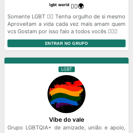
ˡᵍᵇᵗ ʷᵒʳˡᵈ 🏳️‍🌈🌍
Somente LGBT 🏳️‍🌈 Tenha orgulho de si mesmo
Aproveitam a vida cada vez mais amam quem
vcs Gostam por isso falo a todos vocês 🏳️‍🌈💌
ENTRAR NO GRUPO
LGBT
Vibe do vale
Grupo LGBTQIA+ de amizade, união e apoio,