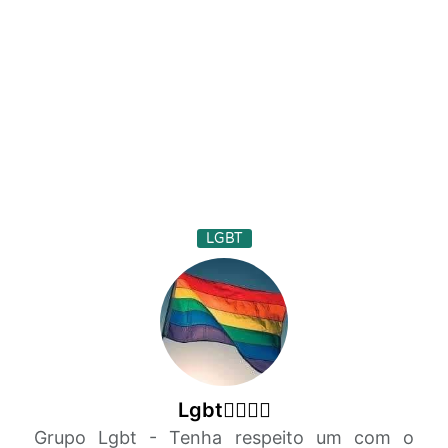
LGBT
Lgbt🏳️‍🌈🏳‍⚧
Grupo Lgbt - Tenha respeito um com o