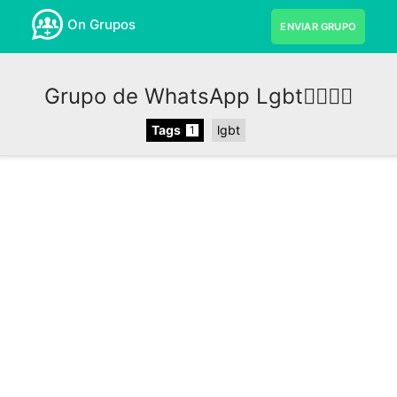
On Grupos
ENVIAR GRUPO
Grupo de WhatsApp Lgbt🏳️‍🌈🏳‍⚧
Tags
lgbt
1