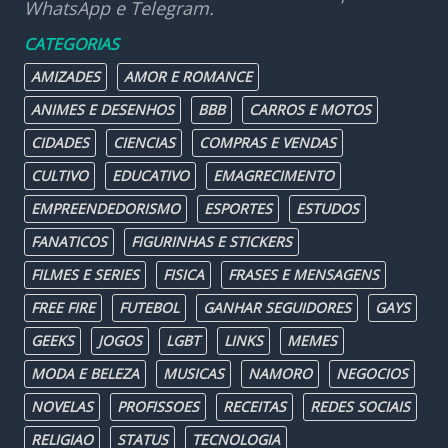
WhatsApp e Telegram.
CATEGORIAS
AMIZADES
AMOR E ROMANCE
ANIMES E DESENHOS
BBB
CARROS E MOTOS
CIDADES
CIENCIAS
COMPRAS E VENDAS
CULTIVO
EDUCATIVO
EMAGRECIMENTO
EMPREENDEDORISMO
ESPORTES
ESTUDOS
FANATICOS
FIGURINHAS E STICKERS
FILMES E SERIES
FISICA
FRASES E MENSAGENS
FREE FIRE
FUTEBOL
GANHAR SEGUIDORES
GAYS
GEEKS
JOGOS
LGBT
LINKS
MEMES
MODA E BELEZA
MUSICAS
NAMORO
NEGOCIOS
NOVELAS
PROFISSOES
RECEITAS
REDES SOCIAIS
RELIGIAO
STATUS
TECNOLOGIA