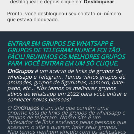
desbloquear e depois clique em
Desbloquear
.
Pronto, você desbloqueou seu contato ou número
que estava bloqueado.
ENTRAR EM GRUPOS DE WHATSAPP E
GRUPOS DE TELEGRAM NUNCA FOI TÃO
FÁCIL! REUNIMOS OS MELHORES GRUPOS
PARA VOCÊ ENTRAR EM UM SÓ CLIQUE.
OnGrupos
é um acervo de links de
grupos de
whatsapp
e Telegram. Temos vários grupos de
amizades, grupos de figurinhas, namoro, bate-
papo, etc... Nós temos os melhores grupos
ativos de whatsapp em 2022 para você entrar e
conhecer novas pessoas!
O
OnGrupos
é um site que contém uma
enorme lista de links de grupos de whatsapp e
grupos de telegram. Nosso site é um
indexador de links enviados pelas pessoas que
acessam o site e querem lotar seus grupos.
Não temos nenhum vínculo com os aplicativos